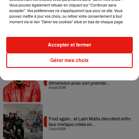
album après sa tournée mondiale
Vous pouvez également refuser en cliquant sur "Continuer sans
7 août 2026
accepter". Vos préférences ne s'appliqueront que pour ce site. Vous
pouvez mettre à jour vos choix, ou retirer votre consentement à tout
moment via le lien "Gérer les cookies" situé en bas de chaque page.
Angèle et Amélie Lens dévoilent leur
collaboration tant attendue
Accepter et fermer
7 août 2026
Gérer mes choix
Il y a 10 ans, DJ Snake changeait de
dimension avec son premier...
6 août 2026
Fred again.. et Latin Mafia dévoilent enfin
leur mixtape créée en...
3 août 2026