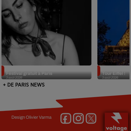
Netflix lance un immense Book
Des DJ sets au
Festival gratuit à Paris
Tour Eiffel !
3 août 2026
3 août 2026
+ DE PARIS NEWS
Design
Olivier Varma