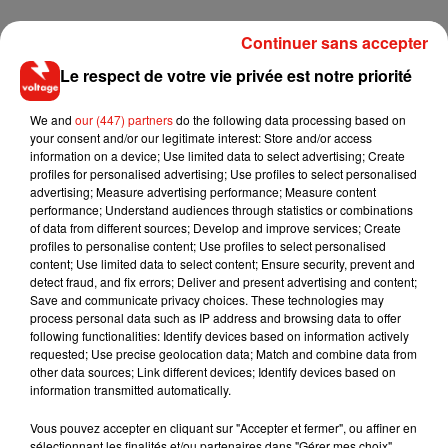
Continuer sans accepter
Le respect de votre vie privée est notre priorité
We and
our (447) partners
do the following data processing based on
your consent and/or our legitimate interest: Store and/or access
information on a device; Use limited data to select advertising; Create
profiles for personalised advertising; Use profiles to select personalised
advertising; Measure advertising performance; Measure content
performance; Understand audiences through statistics or combinations
of data from different sources; Develop and improve services; Create
profiles to personalise content; Use profiles to select personalised
content; Use limited data to select content; Ensure security, prevent and
detect fraud, and fix errors; Deliver and present advertising and content;
Save and communicate privacy choices. These technologies may
process personal data such as IP address and browsing data to offer
following functionalities: Identify devices based on information actively
requested; Use precise geolocation data; Match and combine data from
Musique
other data sources; Link different devices; Identify devices based on
information transmitted automatically.
Vous pouvez accepter en cliquant sur "Accepter et fermer", ou affiner en
RÜFÜS DU SOL annonce un nouvel
sélectionnant les finalités et/ou partenaires dans "Gérer mes choix".