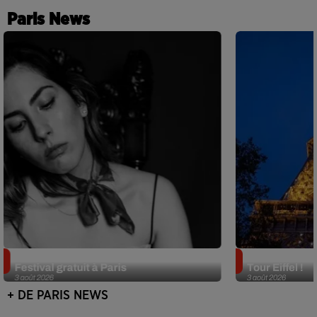
Paris News
Netflix lance un immense Book
Des DJ sets au
Festival gratuit à Paris
Tour Eiffel !
3 août 2026
3 août 2026
+ DE PARIS NEWS