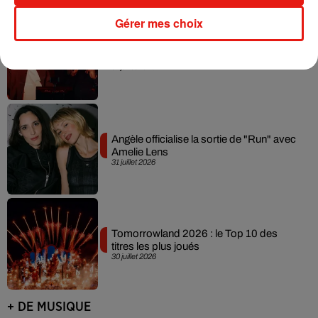
Gérer mes choix
David Guetta et Carl Cox signent un B2B
historique à Ibiza
31 juillet 2026
Angèle officialise la sortie de "Run" avec
Amelie Lens
31 juillet 2026
Tomorrowland 2026 : le Top 10 des
titres les plus joués
30 juillet 2026
+ DE MUSIQUE