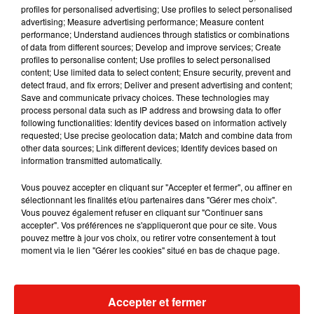
profiles for personalised advertising; Use profiles to select personalised
advertising; Measure advertising performance; Measure content
Musique
performance; Understand audiences through statistics or combinations
of data from different sources; Develop and improve services; Create
profiles to personalise content; Use profiles to select personalised
content; Use limited data to select content; Ensure security, prevent and
Il y a 10 ans, DJ Snake changeait de
detect fraud, and fix errors; Deliver and present advertising and content;
dimension avec son premier...
Save and communicate privacy choices. These technologies may
6 août 2026
process personal data such as IP address and browsing data to offer
following functionalities: Identify devices based on information actively
requested; Use precise geolocation data; Match and combine data from
other data sources; Link different devices; Identify devices based on
information transmitted automatically.
Fred again.. et Latin Mafia dévoilent enfin
leur mixtape créée en...
Vous pouvez accepter en cliquant sur "Accepter et fermer", ou affiner en
3 août 2026
sélectionnant les finalités et/ou partenaires dans "Gérer mes choix".
Vous pouvez également refuser en cliquant sur "Continuer sans
accepter". Vos préférences ne s'appliqueront que pour ce site. Vous
pouvez mettre à jour vos choix, ou retirer votre consentement à tout
moment via le lien "Gérer les cookies" situé en bas de chaque page.
Swedish House Mafia et Lykke Li
dévoilent « Happiness Is So Sad »
31 juillet 2026
Accepter et fermer