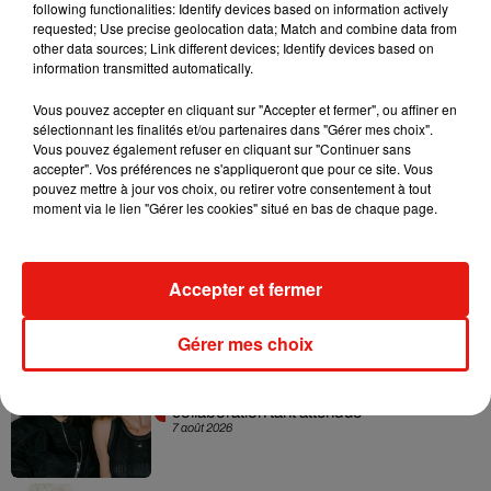
following functionalities: Identify devices based on information actively
requested; Use precise geolocation data; Match and combine data from
other data sources; Link different devices; Identify devices based on
information transmitted automatically.
Vous pouvez accepter en cliquant sur "Accepter et fermer", ou affiner en
sélectionnant les finalités et/ou partenaires dans "Gérer mes choix".
Vous pouvez également refuser en cliquant sur "Continuer sans
Musique
accepter". Vos préférences ne s'appliqueront que pour ce site. Vous
pouvez mettre à jour vos choix, ou retirer votre consentement à tout
moment via le lien "Gérer les cookies" situé en bas de chaque page.
RÜFÜS DU SOL annonce un nouvel
album après sa tournée mondiale
7 août 2026
Accepter et fermer
Gérer mes choix
Angèle et Amélie Lens dévoilent leur
collaboration tant attendue
7 août 2026