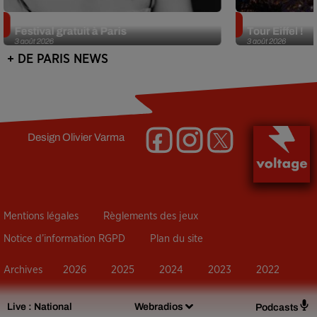
Netflix lance un immense Book
Des DJ sets au
Festival gratuit à Paris
Tour Eiffel !
3 août 2026
3 août 2026
+ DE PARIS NEWS
Design
Olivier Varma
Mentions légales
Règlements des jeux
Notice d’information RGPD
Plan du site
Archives
2026
2025
2024
2023
2022
Live :
National
Webradios
Podcasts