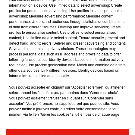
information on a device; Use limited data to select advertising; Create
profiles for personalised advertising; Use profiles to select personalised
advertising; Measure advertising performance; Measure content
performance; Understand audiences through statistics or combinations
Musique
of data from different sources; Develop and improve services; Create
profiles to personalise content; Use profiles to select personalised
content; Use limited data to select content; Ensure security, prevent and
detect fraud, and fix errors; Deliver and present advertising and content;
Fred again.. et Latin Mafia dévoilent enfin
Save and communicate privacy choices. These technologies may
leur mixtape créée en...
process personal data such as IP address and browsing data to offer
3 août 2026
following functionalities: Identify devices based on information actively
requested; Use precise geolocation data; Match and combine data from
other data sources; Link different devices; Identify devices based on
information transmitted automatically.
Swedish House Mafia et Lykke Li
Vous pouvez accepter en cliquant sur "Accepter et fermer", ou affiner en
dévoilent « Happiness Is So Sad »
sélectionnant les finalités et/ou partenaires dans "Gérer mes choix".
31 juillet 2026
Vous pouvez également refuser en cliquant sur "Continuer sans
accepter". Vos préférences ne s'appliqueront que pour ce site. Vous
pouvez mettre à jour vos choix, ou retirer votre consentement à tout
moment via le lien "Gérer les cookies" situé en bas de chaque page.
David Guetta et Carl Cox signent un B2B
historique à Ibiza