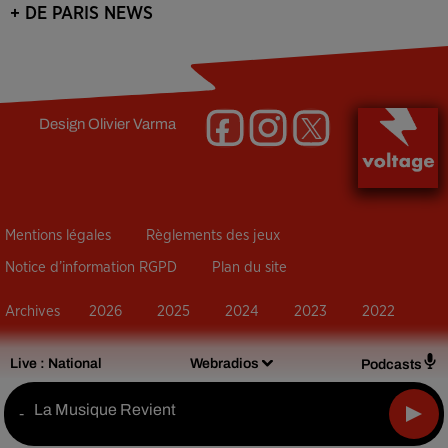
+ DE PARIS NEWS
Design
Olivier Varma
Mentions légales
Règlements des jeux
Notice d’information RGPD
Plan du site
Archives
2026
2025
2024
2023
2022
Live :
National
Webradios
Podcasts
La Musique Revient
-