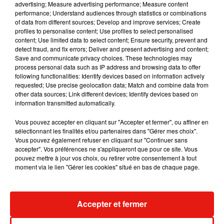
advertising; Measure advertising performance; Measure content
performance; Understand audiences through statistics or combinations
of data from different sources; Develop and improve services; Create
profiles to personalise content; Use profiles to select personalised
RÜFÜS DU SOL annonce un nouvel
content; Use limited data to select content; Ensure security, prevent and
album après sa tournée mondiale
detect fraud, and fix errors; Deliver and present advertising and content;
7 août 2026
Save and communicate privacy choices. These technologies may
process personal data such as IP address and browsing data to offer
following functionalities: Identify devices based on information actively
requested; Use precise geolocation data; Match and combine data from
other data sources; Link different devices; Identify devices based on
Angèle et Amélie Lens dévoilent leur
information transmitted automatically.
collaboration tant attendue
7 août 2026
Vous pouvez accepter en cliquant sur "Accepter et fermer", ou affiner en
sélectionnant les finalités et/ou partenaires dans "Gérer mes choix".
Vous pouvez également refuser en cliquant sur "Continuer sans
accepter". Vos préférences ne s'appliqueront que pour ce site. Vous
pouvez mettre à jour vos choix, ou retirer votre consentement à tout
Il y a 10 ans, DJ Snake changeait de
moment via le lien "Gérer les cookies" situé en bas de chaque page.
dimension avec son premier...
6 août 2026
Accepter et fermer