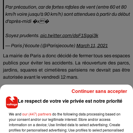
Par précaution, car de fortes rafales de vent (entre 60 et 80
km/h voire jusqu'à 90 km/h) sont attendues à partir du début
d'après-midi �x�
Soyez prudents.
pic.twitter.com/dsF1Sggj3k
— Paris j'écoute (@Parisjecoute)
March 11, 2021
La mairie de Paris a donc décidé de fermer tous ses espaces
publics pour éviter les accidents. La réouverture des parcs,
jardins, squares et cimetières parisiens ne devrait pas être
autorisée avant le vendredi 12 mars.
A noter que
le département des Hauts-de-France est placé
Continuer sans accepter
en vigilance orange
aux vents violents par Météo France ce
Le respect de votre vie privée est notre priorité
jeudi. Le reste de l'Ile-de-France est placé en vigilance jaune.
We and
our (447) partners
do the following data processing based on
your consent and/or our legitimate interest: Store and/or access
information on a device; Use limited data to select advertising; Create
profiles for personalised advertising; Use profiles to select personalised
Musique