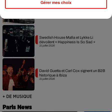
Gérer mes choix
Fred again.. et Latin Mafia dévoilent enfin
leur mixtape créée en...
3 août 2026
Swedish House Mafia et Lykke Li
dévoilent « Happiness Is So Sad »
31 juillet 2026
David Guetta et Carl Cox signent un B2B
historique à Ibiza
31 juillet 2026
+ DE MUSIQUE
Paris News