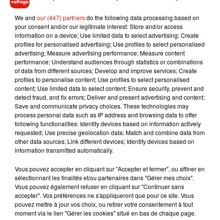
Tragique bon rétablissement au blesser et merci au
pompiers pour leur travail effectué �x
We and
our (447) partners
do the following data processing based on
your consent and/or our legitimate interest: Store and/or access
— Sabrina Gammelin (@GammelinSabrina)
November 13,
information on a device; Use limited data to select advertising; Create
profiles for personalised advertising; Use profiles to select personalised
2020
advertising; Measure advertising performance; Measure content
performance; Understand audiences through statistics or combinations
of data from different sources; Develop and improve services; Create
profiles to personalise content; Use profiles to select personalised
content; Use limited data to select content; Ensure security, prevent and
Musique
detect fraud, and fix errors; Deliver and present advertising and content;
Save and communicate privacy choices. These technologies may
process personal data such as IP address and browsing data to offer
following functionalities: Identify devices based on information actively
RÜFÜS DU SOL annonce un nouvel
requested; Use precise geolocation data; Match and combine data from
album après sa tournée mondiale
other data sources; Link different devices; Identify devices based on
7 août 2026
information transmitted automatically.
Vous pouvez accepter en cliquant sur "Accepter et fermer", ou affiner en
sélectionnant les finalités et/ou partenaires dans "Gérer mes choix".
Vous pouvez également refuser en cliquant sur "Continuer sans
accepter". Vos préférences ne s'appliqueront que pour ce site. Vous
Angèle et Amélie Lens dévoilent leur
pouvez mettre à jour vos choix, ou retirer votre consentement à tout
collaboration tant attendue
7 août 2026
moment via le lien "Gérer les cookies" situé en bas de chaque page.