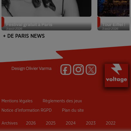
Netflix lance un immense Book
Des DJ sets au
Festival gratuit à Paris
Tour Eiffel !
3 août 2026
3 août 2026
+ DE PARIS NEWS
Design
Olivier Varma
Mentions légales
Règlements des jeux
Notice d’information RGPD
Plan du site
Archives
2026
2025
2024
2023
2022