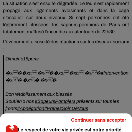
La situation s’est ensuite dégradée. Le feu s’est rapidement
propagé aux logements avoisinants et dans la cage
d’escalier, sur deux niveaux. Si sept personnes ont été
légèrement blessées, les sapeurs-pompiers de Paris ont
totalement maîtrisé l’incendie aux alentours de 22h30.
L’événement a suscité des réactions sur les réseaux sociaux
:
@mairie18paris
�x�‍�xa �x�‍�xa �xa �x�
#Intervention
�x� �x� �x�
Bon rétablissement aux blessés
Soutien à nos
#SapeursPompiers
présents sur tous les
fronts
#Abnégation
#PrenezSoinDeVous
�x�
@GDarmanin
Continuer sans accepter
— ChrisChris�xÈ (@ChrissKristin)
November 13, 2020
Le respect de votre vie privée est notre priorité