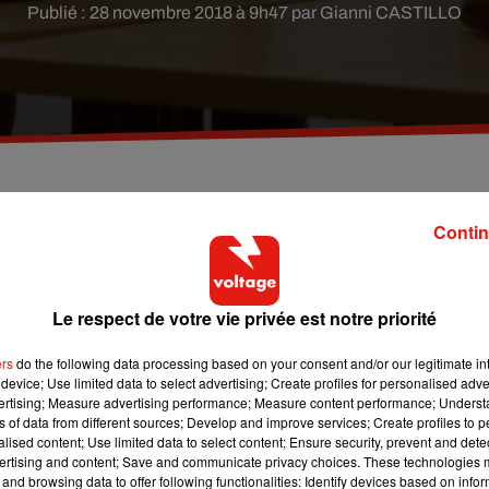
Publié : 28 novembre 2018 à 9h47 par Gianni CASTILLO
ouloirs de l'établissement François-Villon, dans le
Contin
Le respect de votre vie privée est notre priorité
ème
sse de 3
était dans un couloir de l’école et a menacé un autre
e de ce dernier. Il affirme qu’il s’agissait d’un simple jeu entre
ers
do the following data processing based on your consent and/or our legitimate int
ée, était factice ou réelle.
device; Use limited data to select advertising; Create profiles for personalised adver
vertising; Measure advertising performance; Measure content performance; Unders
tablissement François-Villon
: les forces de l’ordre ont été
ns of data from different sources; Develop and improve services; Create profiles to 
ué depuis plusieurs semaines par ce type d’incident en Ile-de-
alised content; Use limited data to select content; Ensure security, prevent and detect
ertising and content; Save and communicate privacy choices. These technologies
nante braquée par un élève dans un lycée de Créteil.
and browsing data to offer following functionalities: Identify devices based on infor