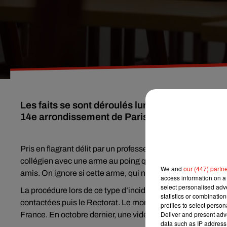
Les faits se sont déroulés lundi dans l'un des c
14e arrondissement de Paris.
Pris en flagrant délit par un professeur, l’adolescent en cla
collégien avec une arme au poing qu’il tenait près de la temp
We and
our (447) partn
amis. On ignore si cette arme, qui n’a pas encore été retrouv
access information on a 
select personalised ad
La procédure lors de ce type d’incident a été suivie par
l'é
statistics or combinatio
contactées puis le Rectorat. Le monde enseignant est seco
profiles to select person
Deliver and present adv
France. En octobre dernier, une vidéo montrait une enseig
data such as IP address 