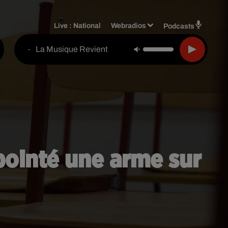
Live :
National
Webradios
Podcasts
La Musique Revient
-
 pointé une arme sur