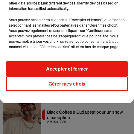
31 juillet 2026
other data sources; Link different devices; Identify devices based on
information transmitted automatically.
Vous pouvez accepter en cliquant sur "Accepter et fermer", ou affiner en
sélectionnant les finalités et/ou partenaires dans "Gérer mes choix".
Vous pouvez également refuser en cliquant sur "Continuer sans
Angèle officialise la sortie de "Run" avec
accepter". Vos préférences ne s'appliqueront que pour ce site. Vous
Amelie Lens
pouvez mettre à jour vos choix, ou retirer votre consentement à tout
31 juillet 2026
moment via le lien "Gérer les cookies" situé en bas de chaque page.
Accepter et fermer
Tomorrowland 2026 : le Top 10 des
titres les plus joués
30 juillet 2026
Gérer mes choix
Black Coffee à Budapest pour un show
d'exception
29 juillet 2026