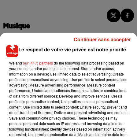
Musique
Continuer sans accepter
Fred again.. et Latin Mafia dévoilent enfin
Le respect de votre vie privée est notre priorité
leur mixtape créée en...
3 août 2026
We and
our (447) partners
do the following data processing based on
your consent and/or our legitimate interest: Store and/or access
information on a device; Use limited data to select advertising; Create
profiles for personalised advertising; Use profiles to select personalised
advertising; Measure advertising performance; Measure content
Swedish House Mafia et Lykke Li
performance; Understand audiences through statistics or combinations
dévoilent « Happiness Is So Sad »
of data from different sources; Develop and improve services; Create
31 juillet 2026
profiles to personalise content; Use profiles to select personalised
content; Use limited data to select content; Ensure security, prevent and
detect fraud, and fix errors; Deliver and present advertising and content;
Save and communicate privacy choices. These technologies may
process personal data such as IP address and browsing data to offer
following functionalities: Identify devices based on information actively
David Guetta et Carl Cox signent un B2B
requested; Use precise geolocation data; Match and combine data from
historique à Ibiza