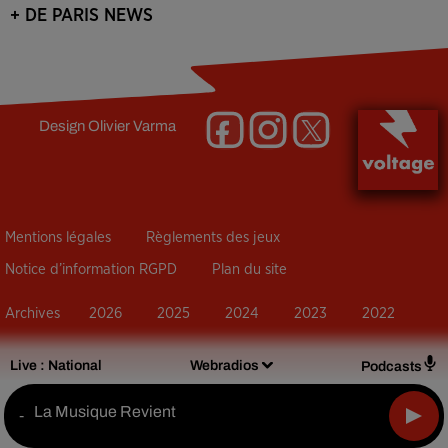
+ DE PARIS NEWS
Design
Olivier Varma
Mentions légales
Règlements des jeux
Notice d’information RGPD
Plan du site
Archives
2026
2025
2024
2023
2022
Live :
National
Webradios
Podcasts
La Musique Revient
-