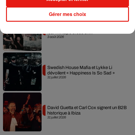
Gérer mes choix
Fred again.. et Latin Mafia dévoilent enfin
leur mixtape créée en...
3 août 2026
Swedish House Mafia et Lykke Li
dévoilent « Happiness Is So Sad »
31 juillet 2026
David Guetta et Carl Cox signent un B2B
historique à Ibiza
31 juillet 2026