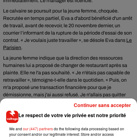
immédiatement. Le manager est licencié.
Le calvaire se poursuit pour la jeune femme, choquée.
Recrutée en temps partiel, Eva a d'abord bénéficié d'un arrêt
de travail, avant de recevoir, le 20 novembre dernier, un
courrier l’informant de la rupture de la période d’essai de son
contrat. « Je voulais juste travailler », se désole Eva dans
Le
Parisien
.
La jeune femme indique que la direction des ressources
humaines lui a proposé de changer de restaurant après sa
plainte. Elle ne l'a pas souhaité. « Je n'étais pas capable de
retravailler », témoigne-t-elle dans le quotidien. « Puis, on
m'a proposé une transaction financière pour que je
démissionne, mais j'ai aussi refusé. Je n'allais pas quitter
mon travail alors que c'est moi qui ai été agressée ! ».
Continuer sans accepter
L’étudiante entend contester cette décision devant les
Le respect de votre vie privée est notre priorité
prud’hommes.
We and
our (447) partners
do the following data processing based on
your consent and/or our legitimate interest: Store and/or access