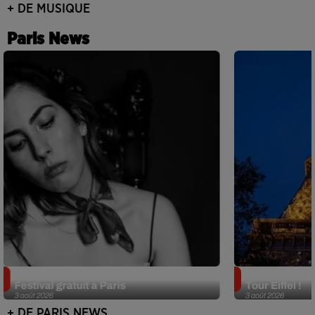
+ DE MUSIQUE
Paris News
Netflix lance un immense Book
Des DJ sets au
Festival gratuit à Paris
Tour Eiffel !
3 août 2026
3 août 2026
+ DE PARIS NEWS