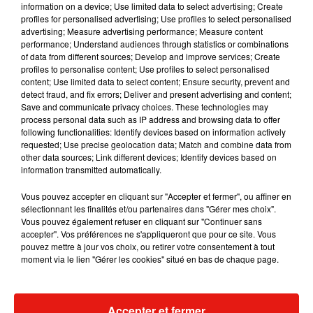
information on a device; Use limited data to select advertising; Create
profiles for personalised advertising; Use profiles to select personalised
advertising; Measure advertising performance; Measure content
performance; Understand audiences through statistics or combinations
Musique
of data from different sources; Develop and improve services; Create
profiles to personalise content; Use profiles to select personalised
content; Use limited data to select content; Ensure security, prevent and
detect fraud, and fix errors; Deliver and present advertising and content;
RÜFÜS DU SOL annonce un nouvel
Save and communicate privacy choices. These technologies may
album après sa tournée mondiale
process personal data such as IP address and browsing data to offer
7 août 2026
following functionalities: Identify devices based on information actively
requested; Use precise geolocation data; Match and combine data from
other data sources; Link different devices; Identify devices based on
information transmitted automatically.
Angèle et Amélie Lens dévoilent leur
Vous pouvez accepter en cliquant sur "Accepter et fermer", ou affiner en
collaboration tant attendue
sélectionnant les finalités et/ou partenaires dans "Gérer mes choix".
7 août 2026
Vous pouvez également refuser en cliquant sur "Continuer sans
accepter". Vos préférences ne s'appliqueront que pour ce site. Vous
pouvez mettre à jour vos choix, ou retirer votre consentement à tout
moment via le lien "Gérer les cookies" situé en bas de chaque page.
Il y a 10 ans, DJ Snake changeait de
dimension avec son premier...
6 août 2026
Accepter et fermer