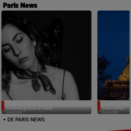
Paris News
Netflix lance un immense Book
Des DJ sets au
Festival gratuit à Paris
Tour Eiffel !
3 août 2026
3 août 2026
+ DE PARIS NEWS