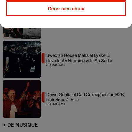
Gérer mes choix
Fred again.. et Latin Mafia dévoilent enfin
leur mixtape créée en...
3 août 2026
Swedish House Mafia et Lykke Li
dévoilent « Happiness Is So Sad »
31 juillet 2026
David Guetta et Carl Cox signent un B2B
historique à Ibiza
31 juillet 2026
+ DE MUSIQUE