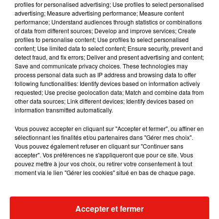
profiles for personalised advertising; Use profiles to select personalised
advertising; Measure advertising performance; Measure content
Musique
performance; Understand audiences through statistics or combinations
of data from different sources; Develop and improve services; Create
profiles to personalise content; Use profiles to select personalised
content; Use limited data to select content; Ensure security, prevent and
RÜFÜS DU SOL annonce un nouvel
detect fraud, and fix errors; Deliver and present advertising and content;
album après sa tournée mondiale
Save and communicate privacy choices. These technologies may
7 août 2026
process personal data such as IP address and browsing data to offer
following functionalities: Identify devices based on information actively
requested; Use precise geolocation data; Match and combine data from
other data sources; Link different devices; Identify devices based on
information transmitted automatically.
Angèle et Amélie Lens dévoilent leur
collaboration tant attendue
Vous pouvez accepter en cliquant sur "Accepter et fermer", ou affiner en
7 août 2026
sélectionnant les finalités et/ou partenaires dans "Gérer mes choix".
Vous pouvez également refuser en cliquant sur "Continuer sans
accepter". Vos préférences ne s'appliqueront que pour ce site. Vous
pouvez mettre à jour vos choix, ou retirer votre consentement à tout
moment via le lien "Gérer les cookies" situé en bas de chaque page.
Il y a 10 ans, DJ Snake changeait de
dimension avec son premier...
6 août 2026
Accepter et fermer