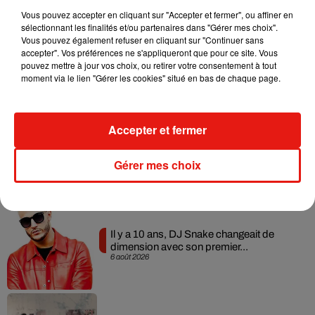
Vous pouvez accepter en cliquant sur "Accepter et fermer", ou affiner en
sélectionnant les finalités et/ou partenaires dans "Gérer mes choix".
Vous pouvez également refuser en cliquant sur "Continuer sans
RÜFÜS DU SOL annonce un nouvel
accepter". Vos préférences ne s'appliqueront que pour ce site. Vous
album après sa tournée mondiale
pouvez mettre à jour vos choix, ou retirer votre consentement à tout
7 août 2026
moment via le lien "Gérer les cookies" situé en bas de chaque page.
Accepter et fermer
Angèle et Amélie Lens dévoilent leur
collaboration tant attendue
Gérer mes choix
7 août 2026
Il y a 10 ans, DJ Snake changeait de
dimension avec son premier...
6 août 2026