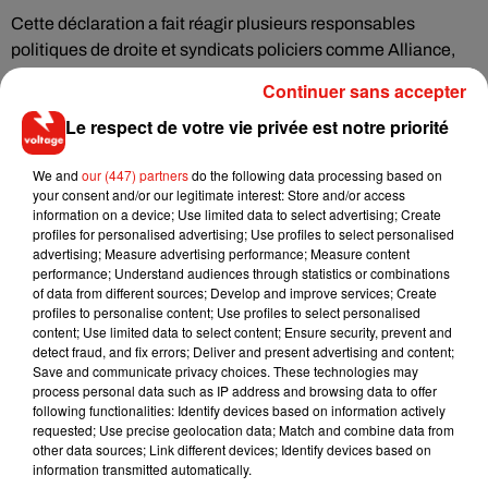
Cette déclaration a fait réagir plusieurs responsables
politiques de droite et syndicats policiers comme Alliance,
qui l'a accusée de vouloir créer "des zones de non-droit".
Continuer sans accepter
Mais aussi, en creux, le ministre de l'Intérieur Gérald
Le respect de votre vie privée est notre priorité
Darmanin qui a déclaré lundi à Poissy (Yvelines) que "tous
les policiers sont partout chez eux dans la République".
We and
our (447) partners
do the following data processing based on
"Je n'ai jamais souhaité mettre fin aux contrôles d'identité"
your consent and/or our legitimate interest: Store and/or access
information on a device; Use limited data to select advertising; Create
ou remettre en cause la présence de la police dans les
profiles for personalised advertising; Use profiles to select personalised
quartiers sensibles, s'est défendue Mme Hédon mardi sur
advertising; Measure advertising performance; Measure content
Europe 1
.
performance; Understand audiences through statistics or combinations
of data from different sources; Develop and improve services; Create
profiles to personalise content; Use profiles to select personalised
content; Use limited data to select content; Ensure security, prevent and
detect fraud, and fix errors; Deliver and present advertising and content;
Save and communicate privacy choices. These technologies may
(Avec AFP)
process personal data such as IP address and browsing data to offer
following functionalities: Identify devices based on information actively
requested; Use precise geolocation data; Match and combine data from
other data sources; Link different devices; Identify devices based on
information transmitted automatically.
Musique