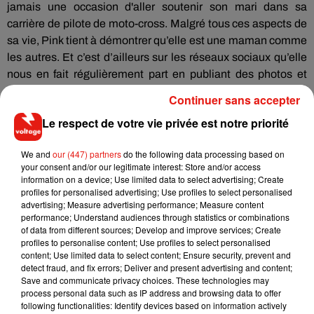
jamais une occasion d'aller soutenir son mari dans sa
carrière de pilote de moto-cross.
Malgré tous ces aspects de
sa vie, Pink tient à démontrer qu’elle est une maman comme
les autres.
Et c’est d’ailleurs sur les réseaux sociaux qu’elle
nous en fait régulièrement part en publiant des photos et
autres vidéos de sa vie de famille.
Continuer sans accepter
Le respect de votre vie privée est notre priorité
We and
our (447) partners
do the following data processing based on
your consent and/or our legitimate interest: Store and/or access
information on a device; Use limited data to select advertising; Create
profiles for personalised advertising; Use profiles to select personalised
advertising; Measure advertising performance; Measure content
performance; Understand audiences through statistics or combinations
of data from different sources; Develop and improve services; Create
profiles to personalise content; Use profiles to select personalised
content; Use limited data to select content; Ensure security, prevent and
detect fraud, and fix errors; Deliver and present advertising and content;
Save and communicate privacy choices. These technologies may
process personal data such as IP address and browsing data to offer
following functionalities: Identify devices based on information actively