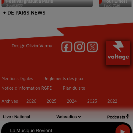
Festival gratuit à Paris
Tour Eiffel !
3 août 2026
3 août 2026
+ DE PARIS NEWS
Design
Olivier Varma
Mentions légales
Règlements des jeux
Notice d’information RGPD
Plan du site
Archives
2026
2025
2024
2023
2022
Live :
National
Webradios
Podcasts
La Musique Revient
-