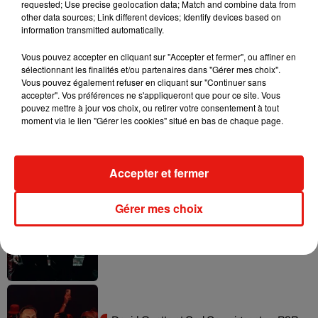
requested; Use precise geolocation data; Match and combine data from
other data sources; Link different devices; Identify devices based on
information transmitted automatically.
Vous pouvez accepter en cliquant sur "Accepter et fermer", ou affiner en
sélectionnant les finalités et/ou partenaires dans "Gérer mes choix".
Musique
Vous pouvez également refuser en cliquant sur "Continuer sans
accepter". Vos préférences ne s'appliqueront que pour ce site. Vous
pouvez mettre à jour vos choix, ou retirer votre consentement à tout
moment via le lien "Gérer les cookies" situé en bas de chaque page.
Fred again.. et Latin Mafia dévoilent enfin
leur mixtape créée en...
3 août 2026
Accepter et fermer
Gérer mes choix
Swedish House Mafia et Lykke Li
dévoilent « Happiness Is So Sad »
31 juillet 2026