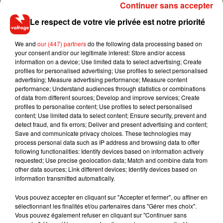
Continuer sans accepter
There’s something seriously wrong with a lot of you out
Le respect de votre vie privée est notre priorité
there. Going off about my baby’s penis? About
circumcision??? Are you for real? As any normal mother at
We and
our (447) partners
do the following data processing based on
the beach, I didn’t even notice he took off his swim diaper. I
your consent and/or our legitimate interest: Store and/or access
deleted it because you’re all fucking disgusting. And now I’m
information on a device; Use limited data to select advertising; Create
turning off my comments and shaking my head at the state
profiles for personalised advertising; Use profiles to select personalised
advertising; Measure advertising performance; Measure content
of social media and keyboard warriors, And the negativity
performance; Understand audiences through statistics or combinations
that you bring to other people’s lives. There is something
of data from different sources; Develop and improve services; Create
seriously wrong with a lot of you out there. Smfh. Here’s a
profiles to personalise content; Use profiles to select personalised
content; Use limited data to select content; Ensure security, prevent and
picture of the pelican we obviously caught and abused for
detect fraud, and fix errors; Deliver and present advertising and content;
hours before dangling baby penis in its face.
Save and communicate privacy choices. These technologies may
process personal data such as IP address and browsing data to offer
Une publication partagée par
P!NK
(@pink) le
31 Mars 2019 à 9 :49 PDT
following functionalities: Identify devices based on information actively
requested; Use precise geolocation data; Match and combine data from
other data sources; Link different devices; Identify devices based on
information transmitted automatically.
Vous pouvez accepter en cliquant sur "Accepter et fermer", ou affiner en
sélectionnant les finalités et/ou partenaires dans "Gérer mes choix".
Vous pouvez également refuser en cliquant sur "Continuer sans