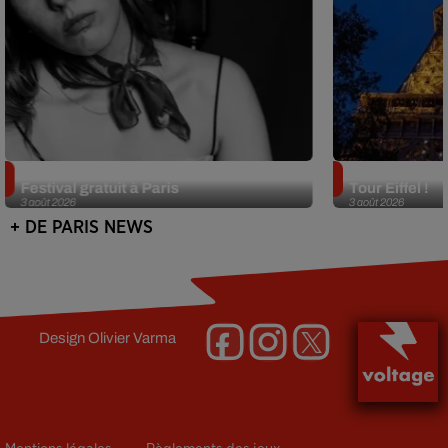
Netflix lance un immense Book
Des DJ sets au
Festival gratuit à Paris
Tour Eiffel !
3 août 2026
3 août 2026
+ DE PARIS NEWS
Design
Olivier Varma