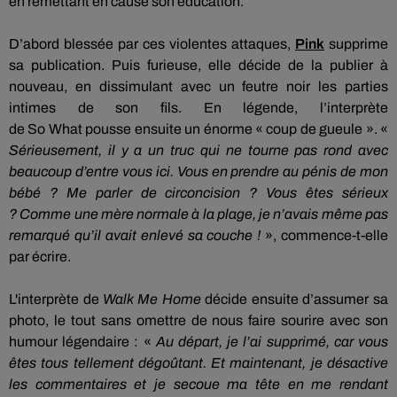
en remettant en cause son éducation.
D’abord blessée par ces violentes attaques,
Pink
supprime
sa publication.
Puis furieuse, elle décide de la publier à
nouveau, en dissimulant avec un feutre noir les parties
intimes de son fils.
En légende, l’interprète
de
So
What
pousse ensuite un énorme « coup de gueule ».
«
Sérieusement, il y a un truc qui ne tourne pas rond avec
beaucoup d’entre vous ici.
Vous en prendre au pénis de mon
bébé ?
Me parler de circoncision ?
Vous êtes sérieux
?
Comme une mère normale à la plage, je n’avais même pas
remarqué qu’il avait enlevé sa couche !
»,
commence-t-elle
par écrire.
L'interprète de
Walk Me Home
décide ensuite d’assumer sa
photo, le tout sans omettre de nous faire sourire avec son
humour légendaire :
«
Au
départ, je l’ai supprimé, car vous
êtes tous tellement dégoûtant.
Et maintenant, je désactive
les commentaires et je secoue ma tête en me rendant