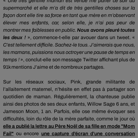
«
Une très gentille maman est venue me parler ce soir au
supermarché et elle m’a dit de très gentilles choses sur la
façon dont elle tire sa force en tant que mère en m’observant
élever mes enfants, car, selon elle, je n’ai pas peur de
montrer mes faiblesses en public.
Nous avons pleuré toutes
les deux !
»,
commence-t-elle par avouer dans un tweet.
«
C’est tellement difficile.
Sachez-le tous.
J’
aimerais
que nous,
les mamans, puissions nous octroyer une pause de temps en
temps !
»,
conclut-elle son message Twitter affichant plus de
91k mentions
J
’aime et de nombreux partages.
Sur les réseaux sociaux, Pink, grande militante de
l’allaitement maternel, n’hésite en effet pas à partager son
quotidien de maman.
Régulièrement, la chanteuse publie
ainsi des photos de ses deux enfants,
Willow
Sage 6 ans, et
Jameson
Moon
, 1 an.
Parfois, elle ose même évoquer ses
difficultés, loin du rôle de la mère parfaite, comme le jour où
elle a publié la lettre au Père Noël de sa fille en mode "Mom
Fail"
ou encore
une capture d’écran d’une conversation