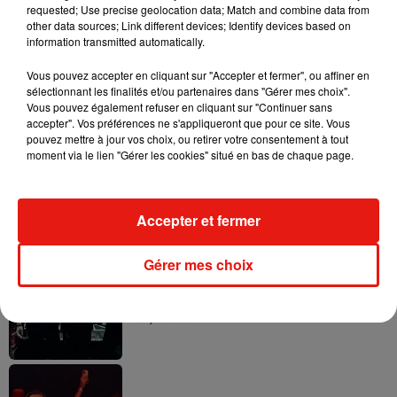
requested; Use precise geolocation data; Match and combine data from
— P!nk (@Pink)
28 décembre 2017
other data sources; Link different devices; Identify devices based on
information transmitted automatically.
Vous pouvez accepter en cliquant sur "Accepter et fermer", ou affiner en
sélectionnant les finalités et/ou partenaires dans "Gérer mes choix".
Musique
Vous pouvez également refuser en cliquant sur "Continuer sans
accepter". Vos préférences ne s'appliqueront que pour ce site. Vous
pouvez mettre à jour vos choix, ou retirer votre consentement à tout
moment via le lien "Gérer les cookies" situé en bas de chaque page.
Fred again.. et Latin Mafia dévoilent enfin
leur mixtape créée en...
3 août 2026
Accepter et fermer
Gérer mes choix
Swedish House Mafia et Lykke Li
dévoilent « Happiness Is So Sad »
31 juillet 2026