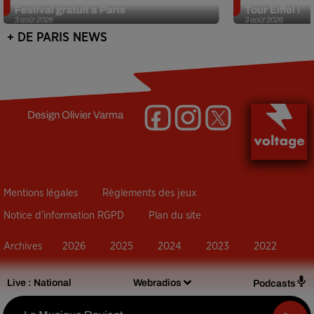
Festival gratuit à Paris
Tour Eiffel !
3 août 2026
3 août 2026
+ DE PARIS NEWS
Design
Olivier Varma
Mentions légales
Règlements des jeux
Notice d’information RGPD
Plan du site
Archives
2026
2025
2024
2023
2022
Live :
National
Webradios
Podcasts