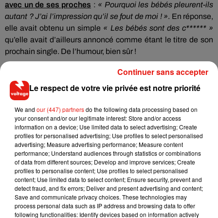
avec un de ses proches
:
« Pourquoi les bébés pleurent-ils
autant ?
J’ai l’impression qu’il se fout de moi !
»
.
En réponse,
elle avait obtenu un simple
« Les bébés sont des
c******
»
qu’elle avait d’ailleurs annoncé comme étant le titre de son
prochain single.
De l’humour, bien sûr !
Mais c’est bien cette facette humaine et imparfaite de Pink
Continuer sans accepter
qui semble avoir ému aux larmes cette autre maman
Le respect de votre vie privée est notre priorité
rencontrée dans un rayon de supermarché, mais aussi des
millions de mamans à travers le monde.
Maman adulée,
We and
our (447) partners
do the following data processing based on
Pink est aussi une artiste confirmée
.
Après le succès
your consent and/or our legitimate interest: Store and/or access
de
What
About Us
, elle cartonne actuellement avec le
information on a device; Use limited data to select advertising; Create
profiles for personalised advertising; Use profiles to select personalised
titre
Beautiful
Trauma
issu de son dernier opus du même
advertising; Measure advertising performance; Measure content
nom.
performance; Understand audiences through statistics or combinations
of data from different sources; Develop and improve services; Create
A really sweet Mama came up 2me tonight at the grocery
profiles to personalise content; Use profiles to select personalised
store and told me some nice words about how she gets
content; Use limited data to select content; Ensure security, prevent and
detect fraud, and fix errors; Deliver and present advertising and content;
strength from my parenting cause I’m not afraid to fuck up in
Save and communicate privacy choices. These technologies may
public. We cried together. It’s so hard. Y’all. I wish us mamas
process personal data such as IP address and browsing data to offer
could give ourselves and each other a break.
following functionalities: Identify devices based on information actively