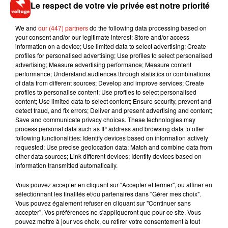
Le respect de votre vie privée est notre priorité
We and
our (447) partners
do the following data processing based on
your consent and/or our legitimate interest: Store and/or access
information on a device; Use limited data to select advertising; Create
profiles for personalised advertising; Use profiles to select personalised
Pitch Perfect 3
advertising; Measure advertising performance; Measure content
Pitch Perfect 3 Bande-annonce VO
performance; Understand audiences through statistics or combinations
of data from different sources; Develop and improve services; Create
profiles to personalise content; Use profiles to select personalised
content; Use limited data to select content; Ensure security, prevent and
detect fraud, and fix errors; Deliver and present advertising and content;
Musique
Save and communicate privacy choices. These technologies may
process personal data such as IP address and browsing data to offer
following functionalities: Identify devices based on information actively
requested; Use precise geolocation data; Match and combine data from
RÜFÜS DU SOL annonce un nouvel
other data sources; Link different devices; Identify devices based on
album après sa tournée mondiale
information transmitted automatically.
7 août 2026
Vous pouvez accepter en cliquant sur "Accepter et fermer", ou affiner en
sélectionnant les finalités et/ou partenaires dans "Gérer mes choix".
Vous pouvez également refuser en cliquant sur "Continuer sans
accepter". Vos préférences ne s'appliqueront que pour ce site. Vous
pouvez mettre à jour vos choix, ou retirer votre consentement à tout
Angèle et Amélie Lens dévoilent leur