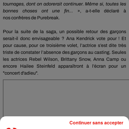
tournages, dont on adorerait continuer.
Même si, toutes les
bonnes choses ont une fin…
», a-t-elle déclaré à
nos
confrères
de
Purebreak
.
Pour la suite de la saga, un possible retour des garçons
serait-il donc envisageable ?
Ana
Kendrick
vote pour !
Et
pour cause, pour ce troisième volet, l’actrice s’est dite très
triste de constater l’absence des garçons au casting.
Seules
les actrices
Rebel
Wilson, Brittany
Snow
, Anna Camp ou
encore
Hailee
Steinfeld
apparaîtront à l’écran pour un
"concert d'adieu".
Continuer sans accepter