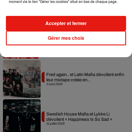
moment via le lien "Gérer les cookies" situé en bas de chaque page.
collaboration tant attendue
7 août 2026
Accepter et fermer
Il y a 10 ans, DJ Snake changeait de
Gérer mes choix
dimension avec son premier...
6 août 2026
Fred again.. et Latin Mafia dévoilent enfin
leur mixtape créée en...
3 août 2026
Swedish House Mafia et Lykke Li
dévoilent « Happiness Is So Sad »
31 juillet 2026