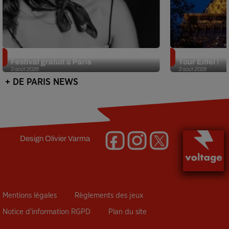
Netflix lance un immense Book
Des DJ sets au
Festival gratuit à Paris
Tour Eiffel !
3 août 2026
3 août 2026
+ DE PARIS NEWS
Design
Olivier Varma
Mentions légales
Règlements des jeux
Notice d’information RGPD
Plan du site