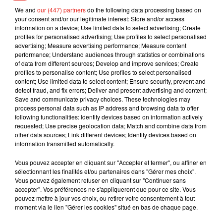
Désormais, en plus de la crème solaire, de l’eau, du chapeau
We and
our (447) partners
do the following data processing based on
et des lunettes de soleil, il faudra penser à mettre une
your consent and/or our legitimate interest: Store and/or access
information on a device; Use limited data to select advertising; Create
bouteille de talc dans votre joli sac de plage !
profiles for personalised advertising; Use profiles to select personalised
advertising; Measure advertising performance; Measure content
performance; Understand audiences through statistics or combinations
of data from different sources; Develop and improve services; Create
profiles to personalise content; Use profiles to select personalised
Musique
content; Use limited data to select content; Ensure security, prevent and
detect fraud, and fix errors; Deliver and present advertising and content;
Save and communicate privacy choices. These technologies may
process personal data such as IP address and browsing data to offer
RÜFÜS DU SOL annonce un nouvel
following functionalities: Identify devices based on information actively
album après sa tournée mondiale
requested; Use precise geolocation data; Match and combine data from
7 août 2026
other data sources; Link different devices; Identify devices based on
information transmitted automatically.
Vous pouvez accepter en cliquant sur "Accepter et fermer", ou affiner en
sélectionnant les finalités et/ou partenaires dans "Gérer mes choix".
Vous pouvez également refuser en cliquant sur "Continuer sans
Angèle et Amélie Lens dévoilent leur
accepter". Vos préférences ne s'appliqueront que pour ce site. Vous
collaboration tant attendue
pouvez mettre à jour vos choix, ou retirer votre consentement à tout
7 août 2026
moment via le lien "Gérer les cookies" situé en bas de chaque page.