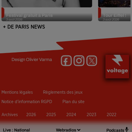
Netflix lance un immense Book
Des DJ sets au
Festival gratuit à Paris
Tour Eiffel !
3 août 2026
3 août 2026
+ DE PARIS NEWS
Design
Olivier Varma
Mentions légales
Règlements des jeux
Notice d’information RGPD
Plan du site
Archives
2026
2025
2024
2023
2022
Live :
National
Webradios
Podcasts