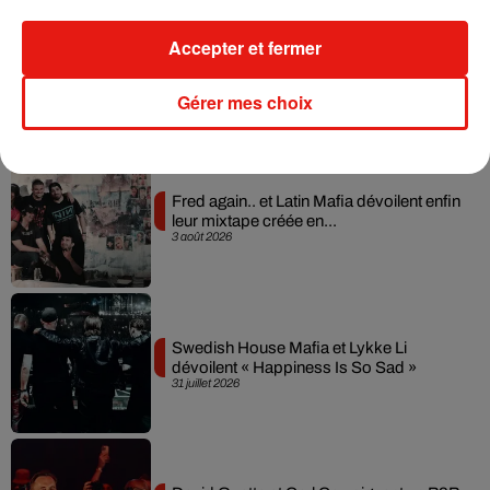
Accepter et fermer
Il y a 10 ans, DJ Snake changeait de
dimension avec son premier...
6 août 2026
Gérer mes choix
Fred again.. et Latin Mafia dévoilent enfin
leur mixtape créée en...
3 août 2026
Swedish House Mafia et Lykke Li
dévoilent « Happiness Is So Sad »
31 juillet 2026