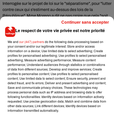
Interrogée sur le projet de loi sur le "séparatisme", pour "lutter
contre ceux qui s'estiment au-dessus des lois de la
République", Mme Moreno a dit ne pas croire que cela "soit
Continuer sans accepter
suffisant". "Je pense que cette loi est un début", a-t-elle dit, en
insistant sur le rôle joué par "l'éducation" pour "permettre à
Le respect de votre vie privée est notre priorité
chacun de s'émanciper, pour pouvoir se former, trouver un
emploi".
We and
our (447) partners
do the following data processing based on
your consent and/or our legitimate interest: Store and/or access
information on a device; Use limited data to select advertising; Create
"On ne s'enferme pas dans l'islamisme radical quand on sait
profiles for personalised advertising; Use profiles to select personalised
les risques que ça sous-entend si on a des opportunités, tout
advertising; Measure advertising performance; Measure content
le monde aspire à réussir", a-t-elle ajouté.
performance; Understand audiences through statistics or combinations
of data from different sources; Develop and improve services; Create
profiles to personalise content; Use profiles to select personalised
content; Use limited data to select content; Ensure security, prevent and
detect fraud, and fix errors; Deliver and present advertising and content;
Save and communicate privacy choices. These technologies may
(Avec AFP)
process personal data such as IP address and browsing data to offer
following functionalities: Identify devices based on information actively
requested; Use precise geolocation data; Match and combine data from
other data sources; Link different devices; Identify devices based on
information transmitted automatically.