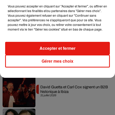
Musique
Vous pouvez accepter en cliquant sur "Accepter et fermer", ou affiner en
sélectionnant les finalités et/ou partenaires dans "Gérer mes choix".
Vous pouvez également refuser en cliquant sur "Continuer sans
Fred again.. et Latin Mafia dévoilent enfin
accepter". Vos préférences ne s'appliqueront que pour ce site. Vous
leur mixtape créée en...
pouvez mettre à jour vos choix, ou retirer votre consentement à tout
3 août 2026
moment via le lien "Gérer les cookies" situé en bas de chaque page.
Accepter et fermer
Swedish House Mafia et Lykke Li
dévoilent « Happiness Is So Sad »
Gérer mes choix
31 juillet 2026
David Guetta et Carl Cox signent un B2B
historique à Ibiza
31 juillet 2026