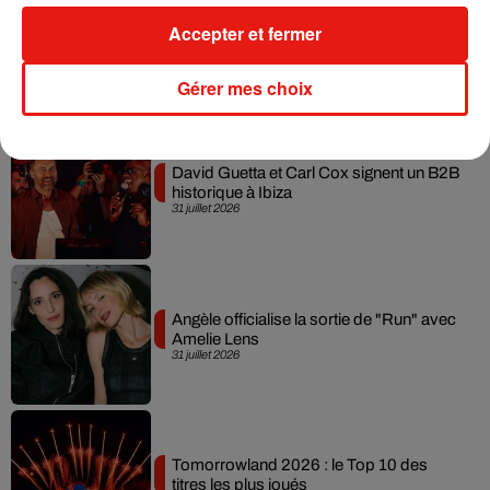
Swedish House Mafia et Lykke Li
Accepter et fermer
dévoilent « Happiness Is So Sad »
31 juillet 2026
Gérer mes choix
David Guetta et Carl Cox signent un B2B
historique à Ibiza
31 juillet 2026
Angèle officialise la sortie de "Run" avec
Amelie Lens
31 juillet 2026
Tomorrowland 2026 : le Top 10 des
titres les plus joués