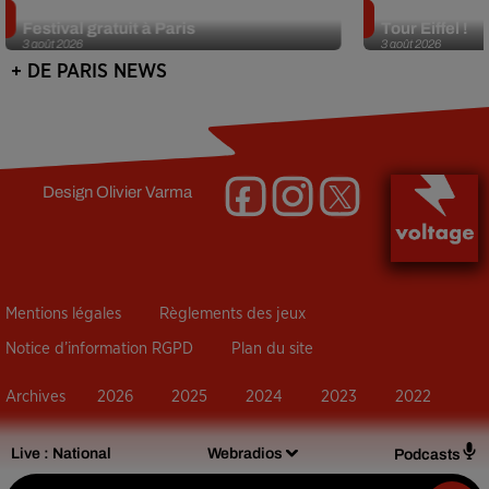
Netflix lance un immense Book
Des DJ sets au
Festival gratuit à Paris
Tour Eiffel !
3 août 2026
3 août 2026
+ DE PARIS NEWS
Design
Olivier Varma
Mentions légales
Règlements des jeux
Notice d’information RGPD
Plan du site
Archives
2026
2025
2024
2023
2022
Live :
National
Webradios
Podcasts