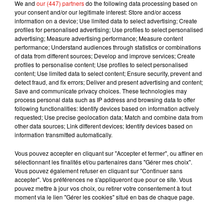
We and
our (447) partners
do the following data processing based on
dans le 19e arrondissement à 8 % dans le 7e
your consent and/or our legitimate interest: Store and/or access
arrondissement.
information on a device; Use limited data to select advertising; Create
profiles for personalised advertising; Use profiles to select personalised
advertising; Measure advertising performance; Measure content
performance; Understand audiences through statistics or combinations
of data from different sources; Develop and improve services; Create
Musique
profiles to personalise content; Use profiles to select personalised
content; Use limited data to select content; Ensure security, prevent and
detect fraud, and fix errors; Deliver and present advertising and content;
Save and communicate privacy choices. These technologies may
process personal data such as IP address and browsing data to offer
Il y a 10 ans, DJ Snake changeait de
following functionalities: Identify devices based on information actively
dimension avec son premier...
requested; Use precise geolocation data; Match and combine data from
6 août 2026
other data sources; Link different devices; Identify devices based on
information transmitted automatically.
Vous pouvez accepter en cliquant sur "Accepter et fermer", ou affiner en
sélectionnant les finalités et/ou partenaires dans "Gérer mes choix".
Fred again.. et Latin Mafia dévoilent enfin
Vous pouvez également refuser en cliquant sur "Continuer sans
leur mixtape créée en...
accepter". Vos préférences ne s'appliqueront que pour ce site. Vous
3 août 2026
pouvez mettre à jour vos choix, ou retirer votre consentement à tout
moment via le lien "Gérer les cookies" situé en bas de chaque page.