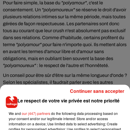
Pour faire simple, la base du
"polyamour"
, c'est le
consentement. Un
"polyamoureux"
se réserve le droit d'avoir
plusieurs relations intimes sur la même période, mais toutes
gérées de façon respectueuse. Les partenaires sont donc
tous au courant que leur crush n'est absolument pas exclusif
dans ses relations. Comme d'habitude, certains profitent du
terme
"polyamour"
pour faire n'importe quoi. Ils mettent alors
en avant les termes d'amour libre et d'amour sans
obligations, mais en oubliant bien souvent la base des
"polyamoureux"
: le respect de l'autre et l'honnêteté.
Un conseil pour être sûr d'être sur la même longueur d'onde ?
Selon les spécialistes, il faudrait parler avec les autres
relations de son partenaire. Un bon moyen de savoir s'il est
Continuer sans accepter
honnête avec tous ses crushs du moment. Alors, ça vous
Le respect de votre vie privée est notre priorité
tente ?
We and
our (447) partners
do the following data processing based on
your consent and/or our legitimate interest: Store and/or access
information on a device; Use limited data to select advertising; Create
profiles for personalised advertising; Use profiles to select personalised