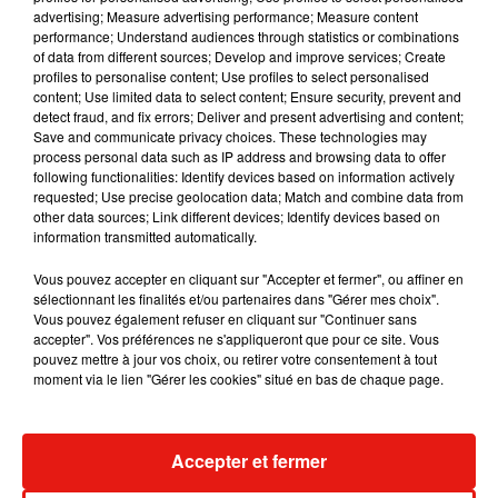
Musique
advertising; Measure advertising performance; Measure content
performance; Understand audiences through statistics or combinations
of data from different sources; Develop and improve services; Create
profiles to personalise content; Use profiles to select personalised
RÜFÜS DU SOL annonce un nouvel
content; Use limited data to select content; Ensure security, prevent and
album après sa tournée mondiale
detect fraud, and fix errors; Deliver and present advertising and content;
7 août 2026
Save and communicate privacy choices. These technologies may
process personal data such as IP address and browsing data to offer
following functionalities: Identify devices based on information actively
requested; Use precise geolocation data; Match and combine data from
other data sources; Link different devices; Identify devices based on
Angèle et Amélie Lens dévoilent leur
information transmitted automatically.
collaboration tant attendue
7 août 2026
Vous pouvez accepter en cliquant sur "Accepter et fermer", ou affiner en
sélectionnant les finalités et/ou partenaires dans "Gérer mes choix".
Vous pouvez également refuser en cliquant sur "Continuer sans
accepter". Vos préférences ne s'appliqueront que pour ce site. Vous
pouvez mettre à jour vos choix, ou retirer votre consentement à tout
moment via le lien "Gérer les cookies" situé en bas de chaque page.
Il y a 10 ans, DJ Snake changeait de
dimension avec son premier...
6 août 2026
Accepter et fermer