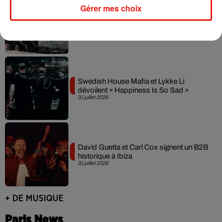
Gérer mes choix
Fred again.. et Latin Mafia dévoilent enfin
leur mixtape créée en...
3 août 2026
Swedish House Mafia et Lykke Li
dévoilent « Happiness Is So Sad »
31 juillet 2026
David Guetta et Carl Cox signent un B2B
historique à Ibiza
31 juillet 2026
+ DE MUSIQUE
Paris News