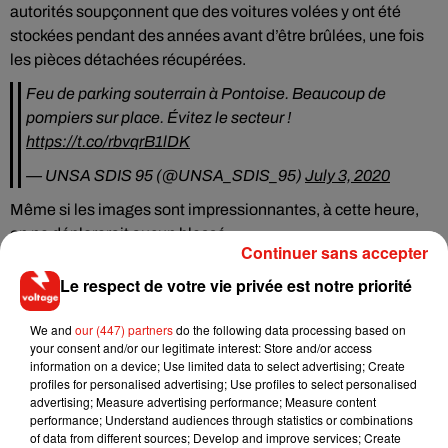
autorités soupçonnent que des voitures volées y ont été
stockées pendant des années avant d’être brûlées, une fois
les pièces détachées récupérées.
Feu de parking souterrain à Pontoise. Beaucoup de
pompiers sur place. Évitez le secteur !
https://t.co/rbvqrB1lDK
— UNSA SDIS 95 (@UNSA_SDIS_95)
July 3, 2020
Même si les images sont impressionnantes, à cette heure,
on ne déplorerait aucun blessé.
Continuer sans accepter
Le respect de votre vie privée est notre priorité
We and
our (447) partners
do the following data processing based on
Musique
your consent and/or our legitimate interest: Store and/or access
information on a device; Use limited data to select advertising; Create
profiles for personalised advertising; Use profiles to select personalised
advertising; Measure advertising performance; Measure content
RÜFÜS DU SOL annonce un nouvel
performance; Understand audiences through statistics or combinations
album après sa tournée mondiale
of data from different sources; Develop and improve services; Create
7 août 2026