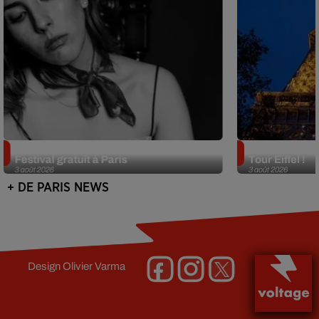
Netflix lance un immense Book
Des DJ sets au
Festival gratuit à Paris
Tour Eiffel !
3 août 2026
3 août 2026
+ DE PARIS NEWS
Design
Olivier Varma