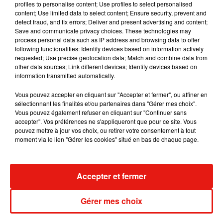
profiles to personalise content; Use profiles to select personalised
content; Use limited data to select content; Ensure security, prevent and
detect fraud, and fix errors; Deliver and present advertising and content;
Save and communicate privacy choices. These technologies may
process personal data such as IP address and browsing data to offer
Angèle et Amélie Lens dévoilent leur
following functionalities: Identify devices based on information actively
collaboration tant attendue
requested; Use precise geolocation data; Match and combine data from
7 août 2026
other data sources; Link different devices; Identify devices based on
information transmitted automatically.
Vous pouvez accepter en cliquant sur "Accepter et fermer", ou affiner en
sélectionnant les finalités et/ou partenaires dans "Gérer mes choix".
Il y a 10 ans, DJ Snake changeait de
Vous pouvez également refuser en cliquant sur "Continuer sans
dimension avec son premier...
accepter". Vos préférences ne s'appliqueront que pour ce site. Vous
6 août 2026
pouvez mettre à jour vos choix, ou retirer votre consentement à tout
moment via le lien "Gérer les cookies" situé en bas de chaque page.
Accepter et fermer
Fred again.. et Latin Mafia dévoilent enfin
leur mixtape créée en...
3 août 2026
Gérer mes choix