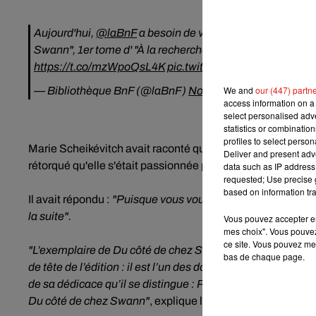
Aujourd'hui,
@laBnF
a besoin de votre soutien pour acqué
Swann", 1er tome d' "À la recherche du temps perdu". Cet
https://t.co/mzWpoQsL4K
pic.twitter.com/Wc1BOOqyR
We and
our (447) partn
— Bibliothèque BnF (@laBnF)
November 3, 2020
access information on a 
select personalised ad
statistics or combinatio
profiles to select person
Marie Scheikévitch avait raconté qu'un jour de 1915 où le r
Deliver and present adv
rétorqué qu'elle s'était passionnée pour ses personnages et 
data such as IP address 
requested; Use precise g
based on information tra
Il avait répondu :
"Puisque vous voulez savoir ce qu'Odette
la suite".
Vous pouvez accepter en 
mes choix". Vous pouvez
ce site. Vous pouvez met
"L’exemplaire de Du côté de chez Swann qui a appartenu à
bas de chaque page.
de tête de l’édition : il est l’un des douze qui ont été impr
de sa dédicace qu’il se distingue : Proust y dévoile pour 
Du côté de chez Swann"
, explique la BnF.