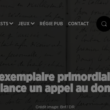
STS
JEUX
RÉGIE PUB
CONTACT
exemplaire primordial
lance un appel au do
Crédit image:
Bnf / DR