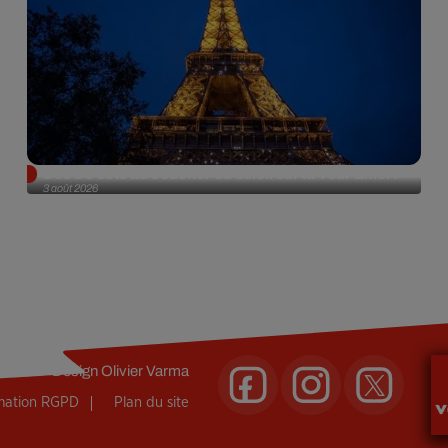
Des DJ sets au coucher du soleil sur la Tour Eiffel !
3 août 2026
Design
Olivier Varma
rmation RGPD
Plan du site