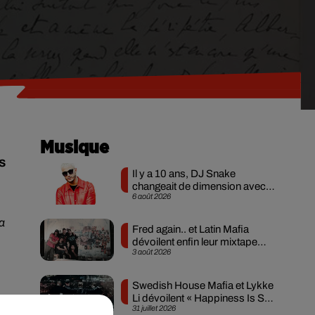
Musique
s
Il y a 10 ans, DJ Snake
changeait de dimension avec
6 août 2026
son premier...
la
Fred again.. et Latin Mafia
dévoilent enfin leur mixtape
3 août 2026
créée en...
Swedish House Mafia et Lykke
Li dévoilent « Happiness Is So
31 juillet 2026
Sad »