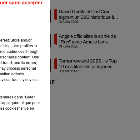
uer sans accepter
David Guetta et Carl Cox
signent un B2B historique à
es
31 juillet 2026
Ibiza
Angèle officialise la sortie de
erest: Store and/or
"Run" avec Amelie Lens
tising; Use profiles to
31 juillet 2026
tand audiences through
personalise content; Use
Tomorrowland 2026 : le Top
 fraud, and fix errors;
10 des titres les plus joués
 may process personal
30 juillet 2026
mation actively
vices; Identify devices
+ DE MUSIQUE
mer
rtenaires dans "Gérer
s'appliqueront que pour
les cookies" situé en
s
r