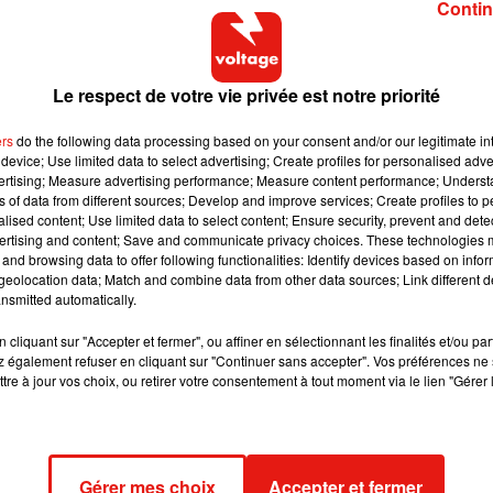
Contin
rir un exemplaire de l’édition originale de "Du côté de chez
 exemplaire est enrichi d’une lettre-dédicace longue de huit pag
Le respect de votre vie privée est notre priorité
g
ers
do the following data processing based on your consent and/or our legitimate int
device; Use limited data to select advertising; Create profiles for personalised adver
vertising; Measure advertising performance; Measure content performance; Unders
ns of data from different sources; Develop and improve services; Create profiles to 
alised content; Use limited data to select content; Ensure security, prevent and detect
omancier lui avait fait part de son découragement, elle avait
ertising and content; Save and communicate privacy choices. These technologies
avait hâte de lire la suite.
and browsing data to offer following functionalities: Identify devices based on infor
eolocation data; Match and combine data from other data sources; Link different de
nsmitted automatically.
 est devenue, prêtez-moi votre exemplaire et je vais vous résu
cliquant sur "Accepter et fermer", ou affiner en sélectionnant les finalités et/ou pa
 également refuser en cliquant sur "Continuer sans accepter". Vos préférences ne 
tre à jour vos choix, ou retirer votre consentement à tout moment via le lien "Gérer 
 Marie Scheikévitch appartient au petit nombre des exemplaire
imés sur papier hollande. Mais c’est plus encore par l’intérêt majeu
la première fois ce que vont devenir plusieurs des personnages de
Gérer mes choix
Accepter et fermer