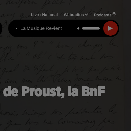
Live :
National
Webradios
Podcasts
La Musique Revient
-
 de Proust, la BnF
n