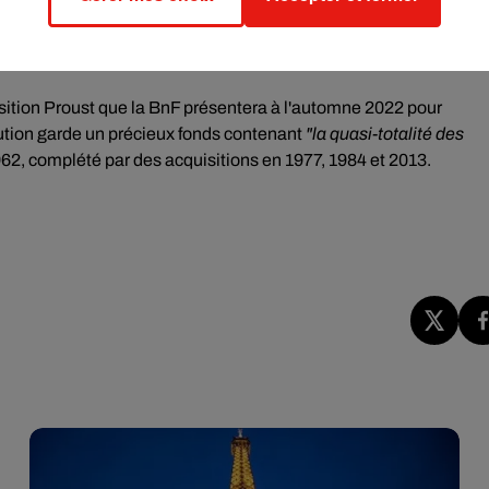
doit acquérir ce volume, ni son prix. Les dons - à réaliser avant 
ôt sur le revenu, rappelle-t-elle.
sition Proust que la BnF présentera à l'automne 2022 pour
tution garde un précieux fonds contenant
"la quasi-totalité des
962, complété par des acquisitions en 1977, 1984 et 2013.