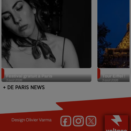
Netflix lance un immense Book
Des DJ sets au
Festival gratuit à Paris
Tour Eiffel !
3 août 2026
3 août 2026
+ DE PARIS NEWS
Design
Olivier Varma