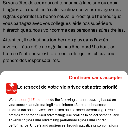
Si vous êtes de ceux qui ont tendance à faire une ou deux
blagues à la machine à café, sachez que vous envoyez des
signaux positifs ! La bonne nouvelle, c'est que l'humour que
vous partagez avec vos collègues, aide nos supérieurs
hiérarchique à nous voir comme des personnes sûres d’elles.
Attention, il ne faut pas tomber non plus dans l'excès
inverse... être drôle ne signifie pas être lourd ! Le bout-en-
train de l'entreprise est rarement celui qui est choisi pour
prendre des responsabilités.
Continuer sans accepter
Le respect de votre vie privée est notre priorité
We and
our (447) partners
do the following data processing based on
your consent and/or our legitimate interest: Store and/or access
Musique
information on a device; Use limited data to select advertising; Create
profiles for personalised advertising; Use profiles to select personalised
advertising; Measure advertising performance; Measure content
performance; Understand audiences through statistics or combinations
RÜFÜS DU SOL annonce un nouvel