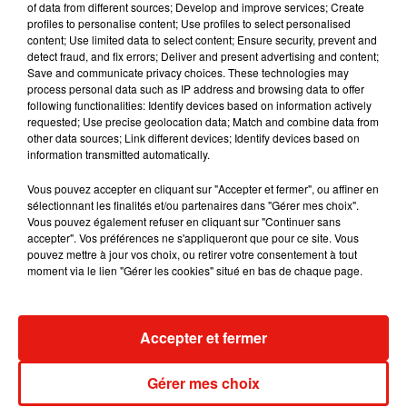
of data from different sources; Develop and improve services; Create
album après sa tournée mondiale
profiles to personalise content; Use profiles to select personalised
7 août 2026
content; Use limited data to select content; Ensure security, prevent and
detect fraud, and fix errors; Deliver and present advertising and content;
Save and communicate privacy choices. These technologies may
process personal data such as IP address and browsing data to offer
following functionalities: Identify devices based on information actively
Angèle et Amélie Lens dévoilent leur
requested; Use precise geolocation data; Match and combine data from
collaboration tant attendue
other data sources; Link different devices; Identify devices based on
7 août 2026
information transmitted automatically.
Vous pouvez accepter en cliquant sur "Accepter et fermer", ou affiner en
sélectionnant les finalités et/ou partenaires dans "Gérer mes choix".
Vous pouvez également refuser en cliquant sur "Continuer sans
Il y a 10 ans, DJ Snake changeait de
accepter". Vos préférences ne s'appliqueront que pour ce site. Vous
dimension avec son premier...
pouvez mettre à jour vos choix, ou retirer votre consentement à tout
6 août 2026
moment via le lien "Gérer les cookies" situé en bas de chaque page.
Accepter et fermer
Fred again.. et Latin Mafia dévoilent enfin
leur mixtape créée en...
Gérer mes choix
3 août 2026