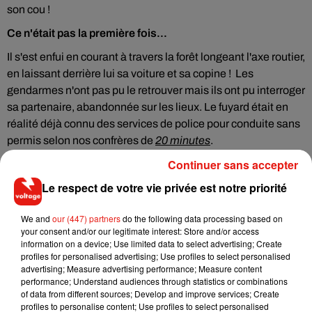
son cou !
Ce n'était pas la première fois...
Il s'est enfui en courant à travers la forêt longeant l'axe routier,
en laissant derrière lui sa voiture et sa copine ! Les
gendarmes n'ont pas pu le retrouver mais ils ont pu interroger
sa partenaire, abandonnée sur les lieux. Le fuyard était en
réalité déjà connu des services de police pour conduite sans
permis selon nos confrères de
20 minutes
.
Continuer sans accepter
Le respect de votre vie privée est notre priorité
Musique
We and
our (447) partners
do the following data processing based on
your consent and/or our legitimate interest: Store and/or access
information on a device; Use limited data to select advertising; Create
profiles for personalised advertising; Use profiles to select personalised
Il y a 10 ans, DJ Snake changeait de
advertising; Measure advertising performance; Measure content
dimension avec son premier...
performance; Understand audiences through statistics or combinations
6 août 2026
of data from different sources; Develop and improve services; Create
profiles to personalise content; Use profiles to select personalised