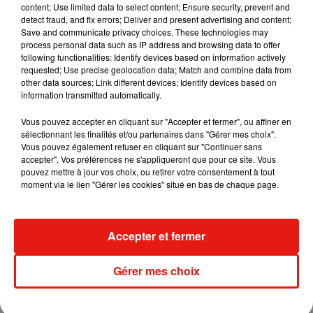
content; Use limited data to select content; Ensure security, prevent and
detect fraud, and fix errors; Deliver and present advertising and content;
Save and communicate privacy choices. These technologies may
Fred again.. et Latin Mafia dévoilent enfin
process personal data such as IP address and browsing data to offer
leur mixtape créée en...
following functionalities: Identify devices based on information actively
3 août 2026
requested; Use precise geolocation data; Match and combine data from
other data sources; Link different devices; Identify devices based on
information transmitted automatically.
Vous pouvez accepter en cliquant sur "Accepter et fermer", ou affiner en
Swedish House Mafia et Lykke Li
sélectionnant les finalités et/ou partenaires dans "Gérer mes choix".
dévoilent « Happiness Is So Sad »
Vous pouvez également refuser en cliquant sur "Continuer sans
31 juillet 2026
accepter". Vos préférences ne s'appliqueront que pour ce site. Vous
pouvez mettre à jour vos choix, ou retirer votre consentement à tout
moment via le lien "Gérer les cookies" situé en bas de chaque page.
David Guetta et Carl Cox signent un B2B
Accepter et fermer
historique à Ibiza
31 juillet 2026
Gérer mes choix