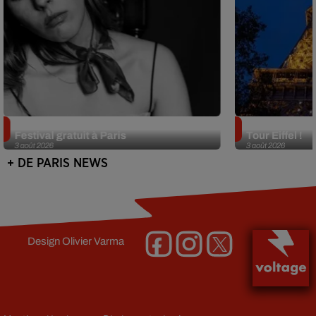
Netflix lance un immense Book
Des DJ sets au
Festival gratuit à Paris
Tour Eiffel !
3 août 2026
3 août 2026
+ DE PARIS NEWS
Design
Olivier Varma