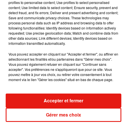
profiles to personalise content; Use profiles to select personalised
content; Use limited data to select content; Ensure security, prevent and
detect fraud, and fix errors; Deliver and present advertising and content;
Save and communicate privacy choices. These technologies may
process personal data such as IP address and browsing data to offer
Angèle et Amélie Lens dévoilent leur
following functionalities: Identify devices based on information actively
collaboration tant attendue
requested; Use precise geolocation data; Match and combine data from
7 août 2026
other data sources; Link different devices; Identify devices based on
information transmitted automatically.
Vous pouvez accepter en cliquant sur "Accepter et fermer", ou affiner en
sélectionnant les finalités et/ou partenaires dans "Gérer mes choix".
Il y a 10 ans, DJ Snake changeait de
Vous pouvez également refuser en cliquant sur "Continuer sans
dimension avec son premier...
accepter". Vos préférences ne s'appliqueront que pour ce site. Vous
6 août 2026
pouvez mettre à jour vos choix, ou retirer votre consentement à tout
moment via le lien "Gérer les cookies" situé en bas de chaque page.
Accepter et fermer
Fred again.. et Latin Mafia dévoilent enfin
leur mixtape créée en...
3 août 2026
Gérer mes choix