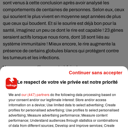
sont venus à cette conclusion après avoir analysé les
comportements de centaines de personnes. Selon eux, ceux
qui sourient le plus vivent en moyenne sept années de plus
que ceux qui boudent. Et si le sourire est déjà bon pour la
santé, imaginez un peu ce dont le rire est capable ! 23 gènes
seraient actifs lorsque nous rions, dont 18 sont liés au
système immunitaire ! Mieux encore, le rire augmente la
présence de certains globules blancs qui protègent contre
les tumeurs et les infections.
Vous savez ce qu'il vous reste à faire !
Continuer sans accepter
Le respect de votre vie privée est notre priorité
We and
our (447) partners
do the following data processing based on
Musique
your consent and/or our legitimate interest: Store and/or access
information on a device; Use limited data to select advertising; Create
profiles for personalised advertising; Use profiles to select personalised
advertising; Measure advertising performance; Measure content
RÜFÜS DU SOL annonce un nouvel
performance; Understand audiences through statistics or combinations
album après sa tournée mondiale
of data from different sources; Develop and improve services; Create
7 août 2026