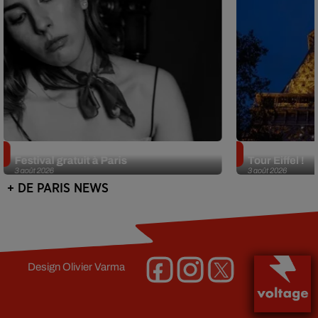
Netflix lance un immense Book
Des DJ sets au
Festival gratuit à Paris
Tour Eiffel !
3 août 2026
3 août 2026
+ DE PARIS NEWS
Design
Olivier Varma