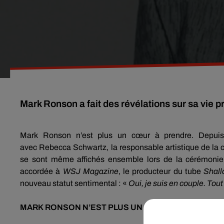
Mark Ronson a fait des révélations sur sa vie p
Mark
Ronson
n’est plus un cœur à prendre.
Depuis
avec
Rebecca
Schwartz, la responsable artistique de la
se sont même affichés ensemble lors de la cérémonie 
accordée à
WSJ
Magazine
, le producteur du tube
Shal
nouveau statut sentimental :
«
Oui, je suis en couple.
Tout 
MARK
RONSON
N’EST PLUS UN CŒUR À PRENDRE