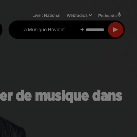
Live :
National
Webradios
Podcasts
La Musique Revient
-
er de musique dans