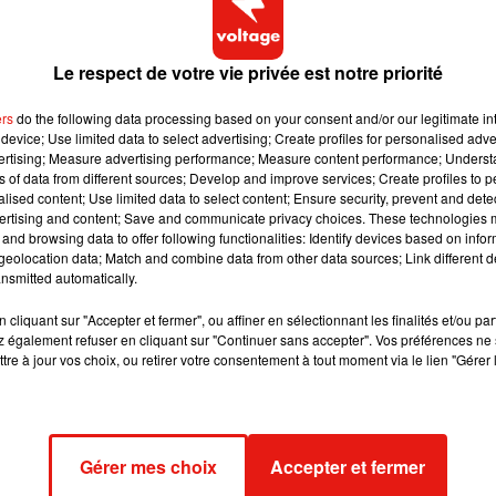
ques confessions plus intimes :
«
Je ne pourrais jamais écouter
train de penser :
‘’Je me demande comment ces mecs ont réuss
Le respect de votre vie privée est notre priorité
cause,
Mark
Ronson
a une oreille musicale très développée qui 
tubes, comme le fameux
Uptown
Funk
aux côtés du chant
ers
do the following data processing based on your consent and/or our legitimate int
le
tube
Electricity
de
Dua
Lipa
et
Silk
City
sorti l'année dernière.
device; Use limited data to select advertising; Create profiles for personalised adver
vertising; Measure advertising performance; Measure content performance; Unders
ns of data from different sources; Develop and improve services; Create profiles to 
alised content; Use limited data to select content; Ensure security, prevent and detect
ertising and content; Save and communicate privacy choices. These technologies
rie musicale avec un tout nouvel album studio, le cinquième de
and browsing data to offer following functionalities: Identify devices based on infor
évue courant mars.
À l’intérieur, on retrouve le titre
Nothing Bre
eolocation data; Match and combine data from other data sources; Link different de
nsmitted automatically.
«
Voir la façon dont il travaille, j’ai tout de suite accroché à
ement qu’il est présent avec toi
», décrit-elle Mark
Ronson
.
Un v
cliquant sur "Accepter et fermer", ou affiner en sélectionnant les finalités et/ou pa
voir la musique et le sexe.
 également refuser en cliquant sur "Continuer sans accepter". Vos préférences ne 
tre à jour vos choix, ou retirer votre consentement à tout moment via le lien "Gérer 
Gérer mes choix
Accepter et fermer