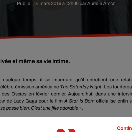
Publié : 14 mars 2019 à 12h00 par Aurélie Amcn
rivée et même sa vie intime.
 quelque temps, il se murmure qu’il entretient une relat
 célèbre émission américaine
The
Saturday
Night
.
Les tourtere
des Oscars en février dernier.
Aujourd’hui, dans une interv
low
de Lady Gaga pour le film
A Star
Is
Born
officialise enfin 
se passe bien.
C’est une fille adorable
».
Contin