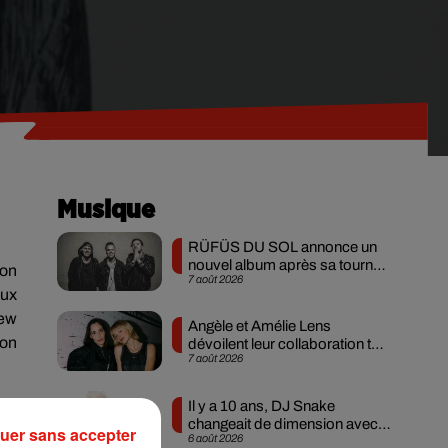
Musique
RÜFÜS DU SOL annonce un
nouvel album après sa tournée
ion
7 août 2026
mondiale
aux
iew
Angèle et Amélie Lens
son
dévoilent leur collaboration tant
7 août 2026
attendue
Il y a 10 ans, DJ Snake
changeait de dimension avec
uer sans accepter
6 août 2026
son premier...