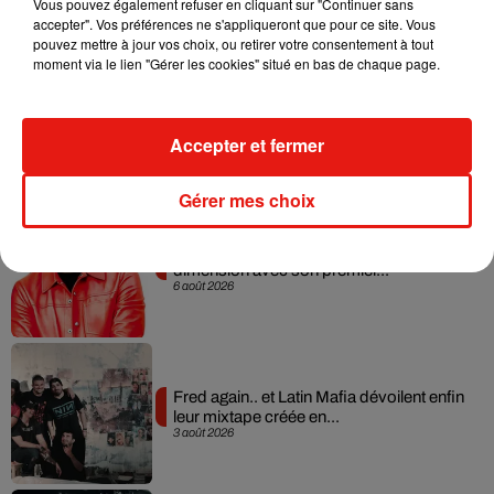
Vous pouvez également refuser en cliquant sur "Continuer sans
accepter". Vos préférences ne s'appliqueront que pour ce site. Vous
pouvez mettre à jour vos choix, ou retirer votre consentement à tout
moment via le lien "Gérer les cookies" situé en bas de chaque page.
Angèle et Amélie Lens dévoilent leur
collaboration tant attendue
7 août 2026
Accepter et fermer
Gérer mes choix
Il y a 10 ans, DJ Snake changeait de
dimension avec son premier...
6 août 2026
Fred again.. et Latin Mafia dévoilent enfin
leur mixtape créée en...
3 août 2026