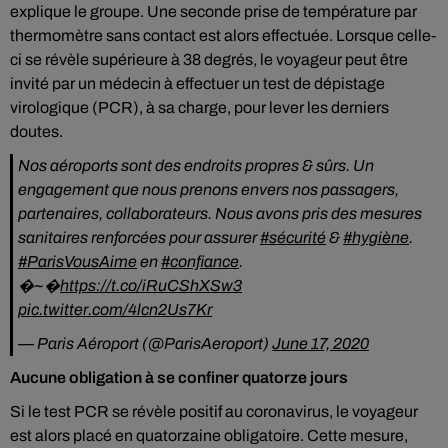
explique le groupe. Une seconde prise de température par
thermomètre sans contact est alors effectuée. Lorsque celle-
ci se révèle supérieure à 38 degrés, le voyageur peut être
invité par un médecin à effectuer un test de dépistage
virologique (PCR), à sa charge, pour lever les derniers
doutes.
Nos aéroports sont des endroits propres & sûrs. Un
engagement que nous prenons envers nos passagers,
partenaires, collaborateurs. Nous avons pris des mesures
sanitaires renforcées pour assurer
#sécurité
&
#hygiène
.
#ParisVousAime
en
#confiance
.
�~�️
https://t.co/iRuCShXSw3
pic.twitter.com/4lcn2Us7Kr
— Paris Aéroport (@ParisAeroport)
June 17, 2020
Aucune obligation à se confiner quatorze jours
Si le test PCR se révèle positif au coronavirus, le voyageur
est alors placé en quatorzaine obligatoire. Cette mesure,