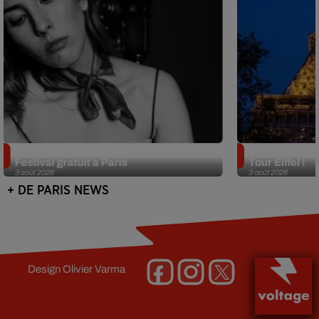
Netflix lance un immense Book
Des DJ sets au
Festival gratuit à Paris
Tour Eiffel !
3 août 2026
3 août 2026
+ DE PARIS NEWS
Design
Olivier Varma