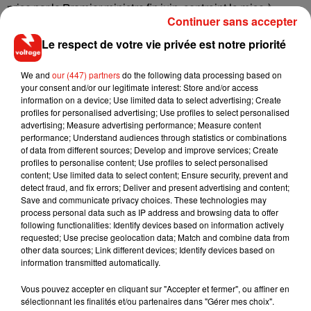
prise par le Premier ministre fin juin, contraint la mise à
Continuer sans accepter
l'isolement de « toute personne arrivant sur le territoire
national en présentant des symptômes d'infection au Covid-
Le respect de votre vie privée est notre priorité
19 lors des
contrôles sanitaires
».
We and
our (447) partners
do the following data processing based on
Les voyageurs qui ne présentent aucun symptôme n’ont en
your consent and/or our legitimate interest: Store and/or access
revanche aucune obligation à se confiner quatorze jours à
information on a device; Use limited data to select advertising; Create
profiles for personalised advertising; Use profiles to select personalised
leur arrivée sur le territoire. Cette attitude est toutefois
advertising; Measure advertising performance; Measure content
encouragée par les autorités qui en appellent « au civisme et
performance; Understand audiences through statistics or combinations
au sens des responsabilités des voyageurs pour mettre en
of data from different sources; Develop and improve services; Create
profiles to personalise content; Use profiles to select personalised
œuvre cette précaution sanitaire ».
content; Use limited data to select content; Ensure security, prevent and
detect fraud, and fix errors; Deliver and present advertising and content;
Save and communicate privacy choices. These technologies may
process personal data such as IP address and browsing data to offer
following functionalities: Identify devices based on information actively
Musique
requested; Use precise geolocation data; Match and combine data from
other data sources; Link different devices; Identify devices based on
information transmitted automatically.
RÜFÜS DU SOL annonce un nouvel
Vous pouvez accepter en cliquant sur "Accepter et fermer", ou affiner en
album après sa tournée mondiale
sélectionnant les finalités et/ou partenaires dans "Gérer mes choix".
7 août 2026