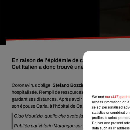
En raison de l'épidémie de coronavirus, Stefano
Cet Italien a donc trouvé une jolie façon de lui m
Coronavirus oblige,
Stefano Bozzini
, un Italien de 81 an
hospitalisée. Rempli de ressources, l'octogénaire a alors 
We and
our (447) partn
gardant ses distances. Après avoir demandé l'autorisation 
access information on a 
son épouse Carla, à l'hôpital de Castel San Giovanni, prè
select personalised ad
statistics or combinatio
Ciao Maurizio ,quello che avete fatto per la mamma è sta
profiles to select person
Deliver and present adv
Publiée par
Valerio Marangon
sur
Dimanche 8 novembre
data such as IP address 