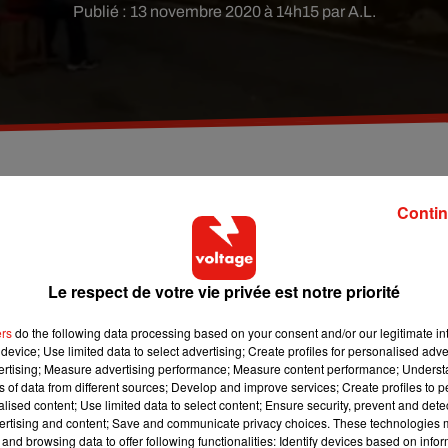
Publié : 13 novembre 2020 à 14h15 par A.L.
 Bozzini ne peut rendre visite à sa femme à l'hôpita
Contin
ontrer qu'il pensait à elle.
Le respect de votre vie privée est notre priorité
s, ne peut malheureusement pas rendre visite à sa femme
trouvé une idée imparable pour lui montrer son amour tout en
ers
do the following data processing based on your consent and/or our legitimate int
à l'établissement de soins, l'homme s'est posté sous la fenêtre 
device; Use limited data to select advertising; Create profiles for personalised adver
s de
Plaisance
, afin de lui jouer
ses morceaux favoris à l'accordé
vertising; Measure advertising performance; Measure content performance; Unders
ns of data from different sources; Develop and improve services; Create profiles to 
to un bellissimo gesto e anche molto emozionante, lo voglio...
alised content; Use limited data to select content; Ensure security, prevent and detect
ertising and content; Save and communicate privacy choices. These technologies
 2020
and browsing data to offer following functionalities: Identify devices based on infor