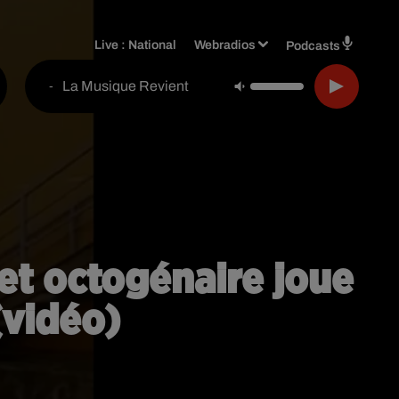
Live :
National
Webradios
Podcasts
La Musique Revient
-
cet octogénaire joue
(vidéo)