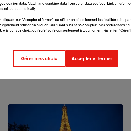
eolocation data; Match and combine data from other data sources; Link different de
était possible de jouer deux ou trois morceaux dans la cour de
nsmitted automatically.
"
, a expliqué le fils de l'accordéoniste dans la
cliquant sur "Accepter et fermer", ou affiner en sélectionnant les finalités et/ou pa
n! Quel amour! Nous souhaitons à cette femme une rapide
 également refuser en cliquant sur "Continuer sans accepter". Vos préférences ne 
tre à jour vos choix, ou retirer votre consentement à tout moment via le lien "Gérer 
minations au Covid-19. Plus de 42.000 personnes sont déjà
Gérer mes choix
Accepter et fermer