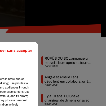
l.
Musique
uer sans accepter
RÜFÜS DU SOL annonce un
nouvel album après sa tournée
7 août 2026
mondiale
Angèle et Amélie Lens
erest: Store and/or
de
dévoilent leur collaboration tant
tising; Use profiles to
7 août 2026
attendue
on
.
tand audiences through
personalise content; Use
 fraud, and fix errors;
Il y a 10 ans, DJ Snake
 may process personal
changeait de dimension avec
6 août 2026
mation actively
son premier...