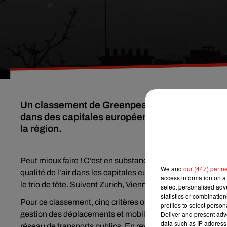
Un classement de Greenpeace révèle que Paris 
dans des capitales européennes. Le rapport s
la région.
Peut mieux faire ! C’est en substance le message derrière 
We and
our (447) partn
qualité de l’air dans les capitales européennes. Paris se c
access information on a 
le trio de tête. Suivent Zurich, Vienne et Madrid. Notre cap
select personalised ad
statistics or combinatio
Pour ce classement, cinq critères ont été pris en compte : les
profiles to select person
gestion des déplacements et mobilités actives. Point posi
Deliver and present adv
data such as IP address 
réseau de transports publics. En revanche, la qualité de l’air 