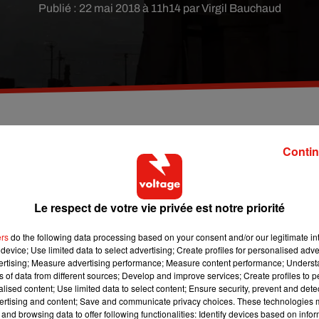
Publié : 22 mai 2018 à 11h14 par Virgil Bauchaud
arrive 7ème d'un classement sur la qualité de l'air
Contin
oulogne en revanche de bons transports publics dan
Le respect de votre vie privée est notre priorité
le
classement de l’ONG Greenpeace
dévoilé ce mardi sur la
ers
do the following data processing based on your consent and/or our legitimate int
ème
lasse 7
, derrière Copenhague, Amsterdam et Oslo, qui forme
device; Use limited data to select advertising; Create profiles for personalised adver
ème
ème
itale devance toutefois Bruxelles (8
) ou encore Rome (13
vertising; Measure advertising performance; Measure content performance; Unders
ns of data from different sources; Develop and improve services; Create profiles to 
 transports publics, la sécurité routière, la qualité de l’air, la
alised content; Use limited data to select content; Ensure security, prevent and detect
tif pour les Franciliens selon Greenpeace, Paris dispose d’un bo
ertising and content; Save and communicate privacy choices. These technologies
and browsing data to offer following functionalities: Identify devices based on infor
est le véritable point noir : sur ce seul critère, Paris arrive avant