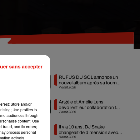
Musique
uer sans accepter
s
RÜFÜS DU SOL annonce un
nouvel album après sa tournée
7 août 2026
mondiale
Angèle et Amélie Lens
erest: Store and/or
nt
dévoilent leur collaboration tant
tising; Use profiles to
7 août 2026
attendue
).
tand audiences through
personalise content; Use
 fraud, and fix errors;
Il y a 10 ans, DJ Snake
n
 may process personal
changeait de dimension avec
6 août 2026
mation actively
son premier...
-