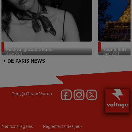
Netflix lance un immense Book
Des DJ sets au
Festival gratuit à Paris
Tour Eiffel !
3 août 2026
3 août 2026
+ DE PARIS NEWS
Design
Olivier Varma
Mentions légales
Règlements des jeux