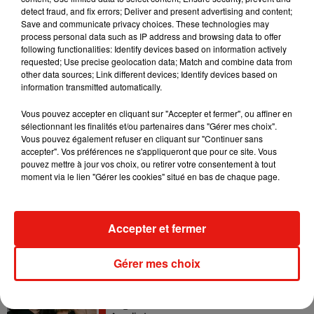
detect fraud, and fix errors; Deliver and present advertising and content;
Save and communicate privacy choices. These technologies may
Fred again.. et Latin Mafia dévoilent enfin
process personal data such as IP address and browsing data to offer
leur mixtape créée en...
3 août 2026
following functionalities: Identify devices based on information actively
requested; Use precise geolocation data; Match and combine data from
other data sources; Link different devices; Identify devices based on
information transmitted automatically.
Vous pouvez accepter en cliquant sur "Accepter et fermer", ou affiner en
Swedish House Mafia et Lykke Li
sélectionnant les finalités et/ou partenaires dans "Gérer mes choix".
dévoilent « Happiness Is So Sad »
Vous pouvez également refuser en cliquant sur "Continuer sans
31 juillet 2026
accepter". Vos préférences ne s'appliqueront que pour ce site. Vous
pouvez mettre à jour vos choix, ou retirer votre consentement à tout
moment via le lien "Gérer les cookies" situé en bas de chaque page.
David Guetta et Carl Cox signent un B2B
historique à Ibiza
Accepter et fermer
31 juillet 2026
Gérer mes choix
Angèle officialise la sortie de "Run" avec