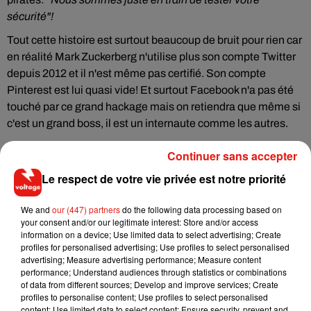
sécurité"!
Tout cette histoire est surtout beaucoup de bruit pour rien car
en réalité Mark Zuckerberg n'utilise plus son compte Twitter
depuis 2012 et il n'est même pas certifié. Son compte
Pinterest est lui quasi vide! Et surtout Facebook n'a pas été
touché par ce grand hackage mais on retiendra que même si
c'est un grand boss, il est un internaute comme les autres.
Continuer sans accepter
Le respect de votre vie privée est notre priorité
Musique
We and
our (447) partners
do the following data processing based on
your consent and/or our legitimate interest: Store and/or access
information on a device; Use limited data to select advertising; Create
Il y a 10 ans, DJ Snake changeait de
profiles for personalised advertising; Use profiles to select personalised
dimension avec son premier...
advertising; Measure advertising performance; Measure content
6 août 2026
performance; Understand audiences through statistics or combinations
of data from different sources; Develop and improve services; Create
profiles to personalise content; Use profiles to select personalised
content; Use limited data to select content; Ensure security, prevent and