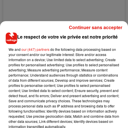
Continuer sans accepter
Le respect de votre vie privée est notre priorité
We and
our (447) partners
do the following data processing based on
your consent and/or our legitimate interest: Store and/or access
information on a device; Use limited data to select advertising; Create
Voir cette publication sur Instagram
profiles for personalised advertising; Use profiles to select personalised
advertising; Measure advertising performance; Measure content
We’ve lost it. But we’re together! AT HOME
performance; Understand audiences through statistics or combinations
of data from different sources; Develop and improve services; Create
Une publication partagée par
P!NK
(@pink) le
19 Mars 2020 à 5 :40 PDT
profiles to personalise content; Use profiles to select personalised
content; Use limited data to select content; Ensure security, prevent and
detect fraud, and fix errors; Deliver and present advertising and content;
Un moment joyeux qui n'a pas manqué de faire rire les
Save and communicate privacy choices. These technologies may
internautes !
process personal data such as IP address and browsing data to offer
following functionalities: Identify devices based on information actively
requested; Use precise geolocation data; Match and combine data from
other data sources; Link different devices; Identify devices based on
information transmitted automatically.