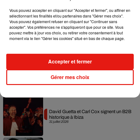
Musique
Vous pouvez accepter en cliquant sur "Accepter et fermer", ou affiner en
sélectionnant les finalités et/ou partenaires dans "Gérer mes choix".
Vous pouvez également refuser en cliquant sur "Continuer sans
accepter". Vos préférences ne s'appliqueront que pour ce site. Vous
Fred again.. et Latin Mafia dévoilent enfin
pouvez mettre à jour vos choix, ou retirer votre consentement à tout
leur mixtape créée en...
moment via le lien "Gérer les cookies" situé en bas de chaque page.
3 août 2026
Accepter et fermer
Swedish House Mafia et Lykke Li
dévoilent « Happiness Is So Sad »
Gérer mes choix
31 juillet 2026
David Guetta et Carl Cox signent un B2B
historique à Ibiza
31 juillet 2026