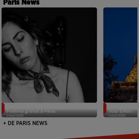
Paris News
Netflix lance un immense Book
Des DJ sets au
Festival gratuit à Paris
Tour Eiffel !
3 août 2026
3 août 2026
+ DE PARIS NEWS