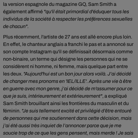
la version espagnole du magazine GQ, Sam Smith a
également affirmé
"qu'il était primordial d'éduquer tous les
individus de la société à respecter les préférences sexuelles
de chacun".
Plus récemment, l'artiste de 27 ans est allé encore plus loin.
En effet, le chanteur anglais a franchi le pas et a annoncé sur
son compte Instagram qu'il se définissait désormais comme
non-binaire, un terme qui désigne les personnes qui ne se
considèrent ni homme, ni femme, mais quelque part entre
les deux.
"Aujourd'hui est un bon jour alors voilà. J’ai décidé
de changer mes pronoms en 'IEL/ILLE'. Après une vie à être
en guerre avec mon genre, j’ai décidé de m'assumer pour ce
que je suis, intérieurement et extérieurement"
, a expliqué
Sam Smith brouillant ainsi les frontières du masculin et du
féminin.
"Je suis tellement excité et privilégié d’être entouré
de personnes qui me soutiennent dans cette décision, mais
j’ai été aussi très inquiet de l’annoncer parce que je me
soucie trop de ce que les gens pensent, mais merde ! Je sais