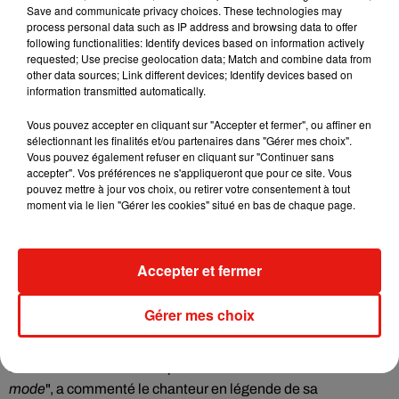
Save and communicate privacy choices. These technologies may
process personal data such as IP address and browsing data to offer
following functionalities: Identify devices based on information actively
requested; Use precise geolocation data; Match and combine data from
other data sources; Link different devices; Identify devices based on
information transmitted automatically.
Vous pouvez accepter en cliquant sur "Accepter et fermer", ou affiner en
sélectionnant les finalités et/ou partenaires dans "Gérer mes choix".
Voir cette publication sur Instagram
Vous pouvez également refuser en cliquant sur "Continuer sans
accepter". Vos préférences ne s'appliqueront que pour ce site. Vous
❤️ @alokvmenon ❤️ @donte_mcguine ❤️ @jeffhova ❤️
pouvez mettre à jour vos choix, ou retirer votre consentement à tout
moment via le lien "Gérer les cookies" situé en bas de chaque page.
Une publication partagée par
Sam Smith
(@samsmith) le
8 Oct. 2019 à 12 :31 PDT
Signé la marque Ménagerié, ce look a littéralement fait
Accepter et fermer
sensation. "
Je suis allé à une soirée de remise de prix dans
mes sous-vêtements la nuit dernière @bymenagerie. Des
Gérer mes choix
sous-vêtements de nuit intimes et classieux imaginés pour
toutes les formes masculines. Il est temps de réclamer le
droit des hommes à de la parure et de la beauté dans la
mode
", a commenté le chanteur en légende de sa