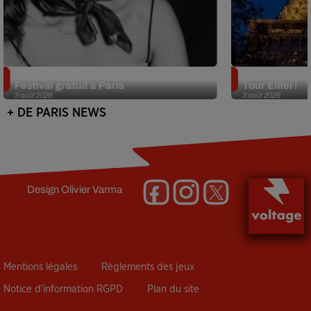
Netflix lance un immense Book
Des DJ sets au
Festival gratuit à Paris
Tour Eiffel !
3 août 2026
3 août 2026
+ DE PARIS NEWS
Design
Olivier Varma
Mentions légales
Règlements des jeux
Notice d’information RGPD
Plan du site