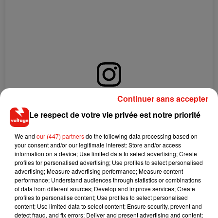
Continuer sans accepter
Voir cette publication sur Instagram
Le respect de votre vie privée est notre priorité
I went to an award show in my underwear last night
@bymenagerie
We and
our (447) partners
do the following data processing based on
Une publication partagée par
Sam Smith
(@samsmith) le
10 Oct. 2019 à 9 :19 PDT
your consent and/or our legitimate interest: Store and/or access
information on a device; Use limited data to select advertising; Create
profiles for personalised advertising; Use profiles to select personalised
advertising; Measure advertising performance; Measure content
performance; Understand audiences through statistics or combinations
of data from different sources; Develop and improve services; Create
profiles to personalise content; Use profiles to select personalised
content; Use limited data to select content; Ensure security, prevent and
detect fraud, and fix errors; Deliver and present advertising and content;