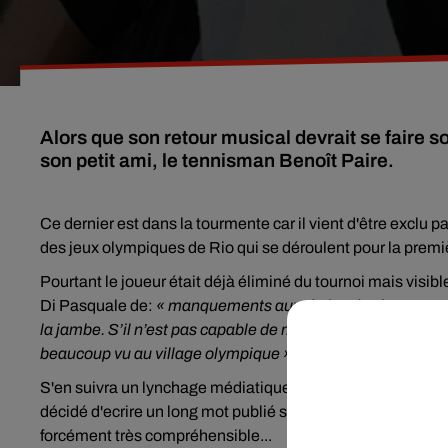
Alors que son retour musical devrait se faire 
son petit ami, le tennisman Benoît Paire.
Ce dernier est dans la tourmente car il vient d'être exclu 
des jeux olympiques de Rio qui se déroulent pour la premi
Pourtant le joueur était déjà éliminé du tournoi mais visibl
Di Pasquale de:
« manquements aux règles de vie ». « Benoî
la jambe. S’il n’est pas capable de mettre entre parenthèse
beaucoup vu au village olympique ».
S'en suivra un lynchage médiatique des commentateurs, spo
décidé d'ecrire un long mot publié sur facebook pour voler 
forcément très compréhensible...