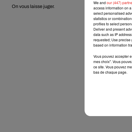
We and
our (447) partn
On vous laisse juger.
access information on a 
select personalised ad
statistics or combinatio
profiles to select person
Deliver and present adv
data such as IP address 
requested; Use precise g
based on information tra
Vous pouvez accepter en 
mes choix". Vous pouvez
ce site. Vous pouvez met
bas de chaque page.