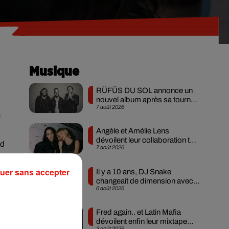
Musique
RÜFÜS DU SOL annonce un
nouvel album après sa tournée
7 août 2026
mondiale
s
Angèle et Amélie Lens
dévoilent leur collaboration tant
ud
7 août 2026
attendue
us
uer sans accepter
Il y a 10 ans, DJ Snake
changeait de dimension avec
6 août 2026
son premier...
Fred again.. et Latin Mafia
dévoilent enfin leur mixtape
3 août 2026