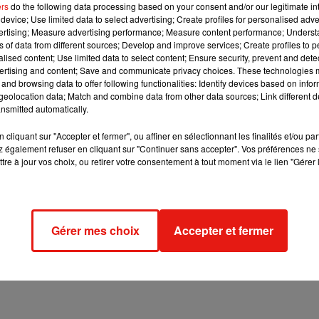
ers
do the following data processing based on your consent and/or our legitimate int
device; Use limited data to select advertising; Create profiles for personalised adver
vertising; Measure advertising performance; Measure content performance; Unders
ns of data from different sources; Develop and improve services; Create profiles to 
alised content; Use limited data to select content; Ensure security, prevent and detect
ertising and content; Save and communicate privacy choices. These technologies
and browsing data to offer following functionalities: Identify devices based on infor
eolocation data; Match and combine data from other data sources; Link different de
nsmitted automatically.
cliquant sur "Accepter et fermer", ou affiner en sélectionnant les finalités et/ou pa
 également refuser en cliquant sur "Continuer sans accepter". Vos préférences ne 
tre à jour vos choix, ou retirer votre consentement à tout moment via le lien "Gérer 
Gérer mes choix
Accepter et fermer