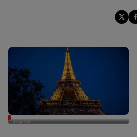
Des DJ sets au coucher du soleil sur la Tour Eiffel !
3 août 2026