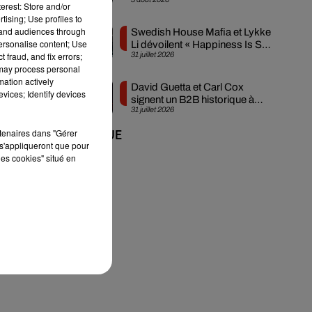
créée en...
erest: Store and/or
tising; Use profiles to
tand audiences through
Swedish House Mafia et Lykke
personalise content; Use
Li dévoilent « Happiness Is So
 fraud, and fix errors;
31 juillet 2026
Sad »
 may process personal
mation actively
David Guetta et Carl Cox
vices; Identify devices
signent un B2B historique à
31 juillet 2026
Ibiza
rtenaires dans "Gérer
+ DE MUSIQUE
s'appliqueront que pour
les cookies" situé en