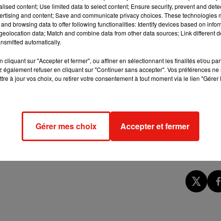
alised content; Use limited data to select content; Ensure security, prevent and detect
ertising and content; Save and communicate privacy choices. These technologies
and browsing data to offer following functionalities: Identify devices based on infor
é chargé de l'enquête.
eolocation data; Match and combine data from other data sources; Link different de
nsmitted automatically.
 placé en garde à vue après avoir été filmé en train de violer un
cliquant sur "Accepter et fermer", ou affiner en sélectionnant les finalités et/ou pa
 faire des vidéos pour dénoncer les nuisances liées au trafic.
 également refuser en cliquant sur "Continuer sans accepter". Vos préférences ne 
tre à jour vos choix, ou retirer votre consentement à tout moment via le lien "Gérer 
rtiers d'artifice ont visé des fumeurs de crack, selon des
 "violences avec arme".
Gérer mes choix
Accepter et fermer