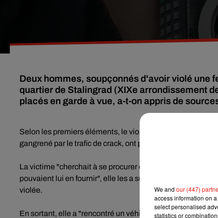
Deux hommes, soupçonnés d'avoir violé une fem
quartier de Stalingrad (XIXe arrondissement de 
placés en garde à vue, a-t-on appris de sources
Selon les premiers éléments, le viol s'est produit jeudi 27
gangrené par le trafic de crack, ont précisé ces sources.
La victime "cherchait à se procurer de la drogue", a expliqué
pouvaient lui en fournir", elle les a suivis dans les toilett
We and
our (447) partn
violée.
access information on a 
select personalised ad
En sortant, elle a "rencontré un véhicule de police" et a ex
statistics or combinatio