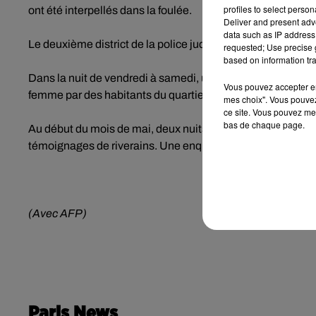
profiles to select person
ont été interpellés dans la foulée.
Deliver and present adv
data such as IP address 
Le deuxième district de la police judiciaire parisienne a ét
requested; Use precise g
based on information tra
Dans la nuit de vendredi à samedi, un homme avait déjà été
Vous pouvez accepter en 
femme par des habitants du quartier Stalingrad, habitués à
mes choix". Vous pouvez
ce site. Vous pouvez met
bas de chaque page.
Au début du mois de mai, deux nuits de suite, des tirs de mo
témoignages de riverains. Une enquête a été ouverte pour
(Avec AFP)
Paris News