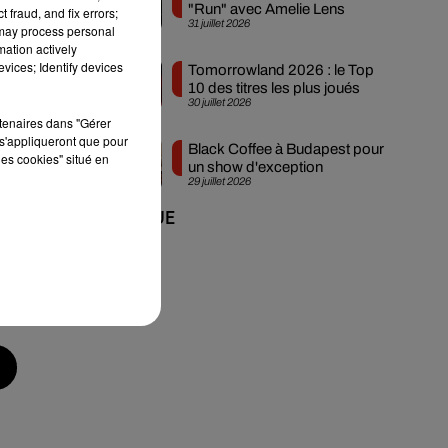
"Run" avec Amelie Lens
 fraud, and fix errors;
31 juillet 2026
 may process personal
mation actively
vices; Identify devices
Tomorrowland 2026 : le Top
10 des titres les plus joués
30 juillet 2026
e
rtenaires dans "Gérer
s'appliqueront que pour
Black Coffee à Budapest pour
les cookies" situé en
un show d'exception
29 juillet 2026
+ DE MUSIQUE