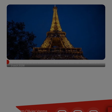
Des DJ sets au coucher du soleil sur la Tour Eiffel !
3 août 2026
Design
Olivier Varma