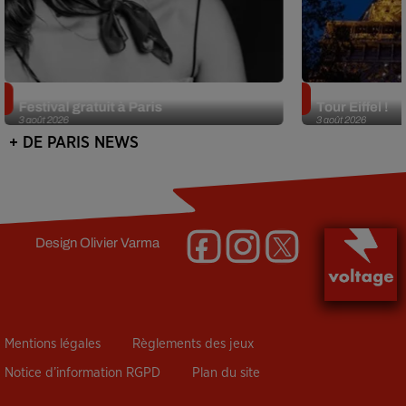
Netflix lance un immense Book
Des DJ sets au
Festival gratuit à Paris
Tour Eiffel !
3 août 2026
3 août 2026
+ DE PARIS NEWS
Design
Olivier Varma
Mentions légales
Règlements des jeux
Notice d’information RGPD
Plan du site