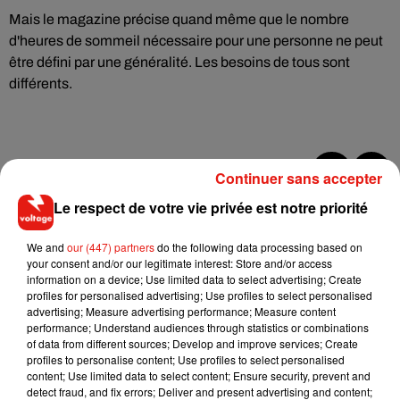
Mais le magazine précise quand même que le nombre
d'heures de sommeil nécessaire pour une personne ne peut
être défini par une généralité. Les besoins de tous sont
différents.
Continuer sans accepter
Musique
Le respect de votre vie privée est notre priorité
We and
our (447) partners
do the following data processing based on
your consent and/or our legitimate interest: Store and/or access
Il y a 10 ans, DJ Snake changeait de
information on a device; Use limited data to select advertising; Create
dimension avec son premier...
profiles for personalised advertising; Use profiles to select personalised
6 août 2026
advertising; Measure advertising performance; Measure content
performance; Understand audiences through statistics or combinations
of data from different sources; Develop and improve services; Create
profiles to personalise content; Use profiles to select personalised
content; Use limited data to select content; Ensure security, prevent and
Fred again.. et Latin Mafia dévoilent enfin
detect fraud, and fix errors; Deliver and present advertising and content;