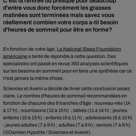
C'est la rentrée ou presque pour beaucoup
d'entre vous donc forcément les grasses
matinées sont terminées mais savez vous
réellement combien votre corps a-til besoin
d'heures de sommeil pour être en forme?
En fonction de votre âge,
La National Sleep Foundation
américaine
a tenté de répondre à cette question. Des
spécialistes ont passé en revue 300 analyses scientifiques
sur les besoins en sommeil pour en faire une synthèse car ce
n'est jamais la même chose.
Sciences et Avenir a décidé de livrer cette conclusion assez
claire. Le nombre d'heures de sommeil recommandées en
fonction de chacune des 9 tranches d'âge : nouveau-nés (14
à 17 h) ; nourrissons (12 à 15 h) ;
bébé
s (11 à 14 h) ; jeunes
enfants (10 à 13 h) ; enfants (9 à 11 h) ;
adolescents
(8 à 10 h)
; jeunes adultes (7 à 9 h) ; adultes (7 à 9 h) ; seniors (7 à 8 h).
(©Damien Hypolite / Sciences et Avenir).