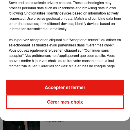
leur mixtape créée en...
Save and communicate privacy choices. These technologies may
3 août 2026
process personal data such as IP address and browsing data to offer
following functionalities: Identify devices based on information actively
requested; Use precise geolocation data; Match and combine data from
other data sources; Link different devices; Identify devices based on
information transmitted automatically.
Swedish House Mafia et Lykke Li
dévoilent « Happiness Is So Sad »
Vous pouvez accepter en cliquant sur "Accepter et fermer", ou affiner en
31 juillet 2026
sélectionnant les finalités et/ou partenaires dans "Gérer mes choix".
Vous pouvez également refuser en cliquant sur "Continuer sans
accepter". Vos préférences ne s'appliqueront que pour ce site. Vous
pouvez mettre à jour vos choix, ou retirer votre consentement à tout
moment via le lien "Gérer les cookies" situé en bas de chaque page.
David Guetta et Carl Cox signent un B2B
historique à Ibiza
31 juillet 2026
Accepter et fermer
Gérer mes choix
Angèle officialise la sortie de "Run" avec
Amelie Lens
31 juillet 2026