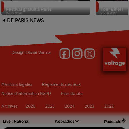
Netflix lance un immense Book
Des DJ sets au
Festival gratuit à Paris
Tour Eiffel !
3 août 2026
3 août 2026
+ DE PARIS NEWS
Design
Olivier Varma
Mentions légales
Règlements des jeux
Notice d’information RGPD
Plan du site
Archives
2026
2025
2024
2023
2022
Live :
National
Webradios
Podcasts