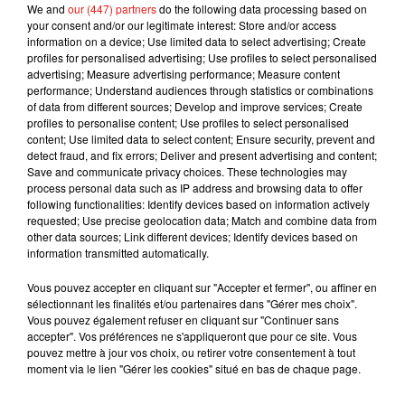
We and
our (447) partners
do the following data processing based on
France Mobilités devrait trancher dans le courant de la
your consent and/or our legitimate interest: Store and/or access
semaine prochaine.
information on a device; Use limited data to select advertising; Create
profiles for personalised advertising; Use profiles to select personalised
advertising; Measure advertising performance; Measure content
performance; Understand audiences through statistics or combinations
of data from different sources; Develop and improve services; Create
profiles to personalise content; Use profiles to select personalised
Musique
content; Use limited data to select content; Ensure security, prevent and
detect fraud, and fix errors; Deliver and present advertising and content;
Save and communicate privacy choices. These technologies may
process personal data such as IP address and browsing data to offer
RÜFÜS DU SOL annonce un nouvel
following functionalities: Identify devices based on information actively
album après sa tournée mondiale
requested; Use precise geolocation data; Match and combine data from
7 août 2026
other data sources; Link different devices; Identify devices based on
information transmitted automatically.
Vous pouvez accepter en cliquant sur "Accepter et fermer", ou affiner en
sélectionnant les finalités et/ou partenaires dans "Gérer mes choix".
Angèle et Amélie Lens dévoilent leur
Vous pouvez également refuser en cliquant sur "Continuer sans
collaboration tant attendue
accepter". Vos préférences ne s'appliqueront que pour ce site. Vous
7 août 2026
pouvez mettre à jour vos choix, ou retirer votre consentement à tout
moment via le lien "Gérer les cookies" situé en bas de chaque page.