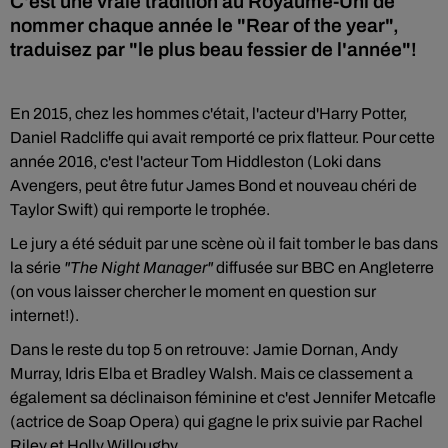
C'est une vraie tradition au Royaume-Uni de
nommer chaque année le "Rear of the year",
traduisez par "le plus beau fessier de l'année"!
En 2015, chez les hommes c'était, l'acteur d'Harry Potter,
Daniel Radcliffe qui avait remporté ce prix flatteur. Pour cette
année 2016, c'est l'acteur Tom Hiddleston (Loki dans
Avengers, peut être futur James Bond et nouveau chéri de
Taylor Swift) qui remporte le trophée.
Le jury a été séduit par une scène où il fait tomber le bas dans
la série
"The Night Manager"
diffusée sur BBC en Angleterre
(on vous laisser chercher le moment en question sur
internet!).
Dans le reste du top 5 on retrouve: Jamie Dornan, Andy
Murray, Idris Elba et Bradley Walsh. Mais ce classement a
également sa déclinaison féminine et c'est Jennifer Metcafle
(actrice de Soap Opera) qui gagne le prix suivie par Rachel
Riley et Holly Willougby.