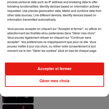
process personal data such as IP address and browsing data to offer
following functionalities: Identify devices based on information actively
requested; Use precise geolocation data; Match and combine data from
other data sources; Link different devices; Identify devices based on
Il y a 10 ans, DJ Snake changeait de
information transmitted automatically.
dimension avec son premier...
6 août 2026
Vous pouvez accepter en cliquant sur "Accepter et fermer", ou affiner en
sélectionnant les finalités et/ou partenaires dans "Gérer mes choix".
Vous pouvez également refuser en cliquant sur "Continuer sans
accepter". Vos préférences ne s'appliqueront que pour ce site. Vous
pouvez mettre à jour vos choix, ou retirer votre consentement à tout
moment via le lien "Gérer les cookies" situé en bas de chaque page.
Fred again.. et Latin Mafia dévoilent enfin
leur mixtape créée en...
3 août 2026
Accepter et fermer
Gérer mes choix
Swedish House Mafia et Lykke Li
dévoilent « Happiness Is So Sad »
31 juillet 2026