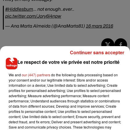
#Hiddlesbum
... not enough..ever..
pic.twitter.com/Jory6j4npw
— Ana Marta Almeida (@AnaMarta81)
16 mars 2016
Continuer sans accepter
Musique
Le respect de votre vie privée est notre priorité
We and
our (447) partners
do the following data processing based on
RÜFÜS DU SOL annonce un nouvel
your consent and/or our legitimate interest: Store and/or access
album après sa tournée mondiale
information on a device; Use limited data to select advertising; Create
7 août 2026
profiles for personalised advertising; Use profiles to select personalised
advertising; Measure advertising performance; Measure content
performance; Understand audiences through statistics or combinations
of data from different sources; Develop and improve services; Create
profiles to personalise content; Use profiles to select personalised
Angèle et Amélie Lens dévoilent leur
content; Use limited data to select content; Ensure security, prevent and
collaboration tant attendue
detect fraud, and fix errors; Deliver and present advertising and content;
7 août 2026
Save and communicate privacy choices. These technologies may