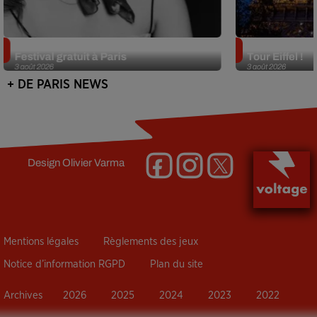
Netflix lance un immense Book
Des DJ sets au
Festival gratuit à Paris
Tour Eiffel !
3 août 2026
3 août 2026
+ DE PARIS NEWS
Design
Olivier Varma
Mentions légales
Règlements des jeux
Notice d’information RGPD
Plan du site
Archives
2026
2025
2024
2023
2022