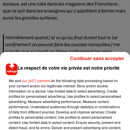
sociaux, est une ruée dans les magasins des Franciliens ;
que ce soit dans les enseignes qui s’apprêtent à fermer mais
aussi les grandes surfaces.
Honnêtement quand j’ai vu qu’au final durant tout le 1er
confinement on pouvait faire les courses tranquilles j’me
suis dis que si y’avait un 2ème confinement les gens
Continuer sans accepter
allaient se calmer sur leur achats mais bon, on sur-estisme
le peuple et puis...
https://t.co/Caa5NJoDBI
Le respect de votre vie privée est notre priorité
— أ� ا �&� ÇاÊتÊ (@iofwmyself)
October 29, 2020
We and
our (447) partners
do the following data processing based on
Confinement : risque de pénurie alimentaire ? Je confirme
your consent and/or our legitimate interest: Store and/or access
information on a device; Use limited data to select advertising; Create
:
profiles for personalised advertising; Use profiles to select personalised
1/ les consommateurs depuis une semaine se jettent à
advertising; Measure advertising performance; Measure content
nouveau sur les pâtes (+30%) et le papier WC (+20%).
performance; Understand audiences through statistics or combinations
of data from different sources; Develop and improve services; Create
2/ pas de panique, il y a du stock partout.
profiles to personalise content; Use profiles to select personalised
Ne rejouons pas mars 2020 !
#COVID19france
content; Use limited data to select content; Ensure security, prevent and
#confinement2
detect fraud, and fix errors; Deliver and present advertising and content;