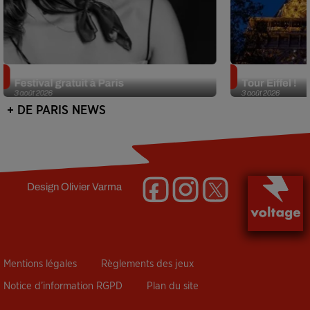
Netflix lance un immense Book
Des DJ sets au
Festival gratuit à Paris
Tour Eiffel !
3 août 2026
3 août 2026
+ DE PARIS NEWS
Design
Olivier Varma
Mentions légales
Règlements des jeux
Notice d’information RGPD
Plan du site