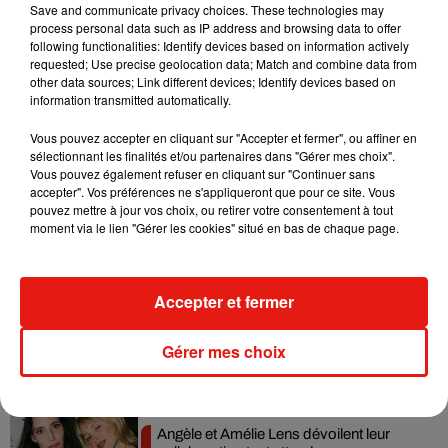
Save and communicate privacy choices. These technologies may
— Michel-Edouard Leclerc (@Leclerc_MEL)
October 27,
process personal data such as IP address and browsing data to offer
following functionalities: Identify devices based on information actively
2020
requested; Use precise geolocation data; Match and combine data from
Lors du premier confinement, les clients s’étaient rués sur le
other data sources; Link different devices; Identify devices based on
information transmitted automatically.
papier toilette, la farine et les pâtes, créant des ruptures de
stock par endroit.
Vous pouvez accepter en cliquant sur "Accepter et fermer", ou affiner en
sélectionnant les finalités et/ou partenaires dans "Gérer mes choix".
Vous pouvez également refuser en cliquant sur "Continuer sans
accepter". Vos préférences ne s'appliqueront que pour ce site. Vous
pouvez mettre à jour vos choix, ou retirer votre consentement à tout
Musique
moment via le lien "Gérer les cookies" situé en bas de chaque page.
Accepter et fermer
RÜFÜS DU SOL annonce un nouvel
album après sa tournée mondiale
7 août 2026
Gérer mes choix
Angèle et Amélie Lens dévoilent leur