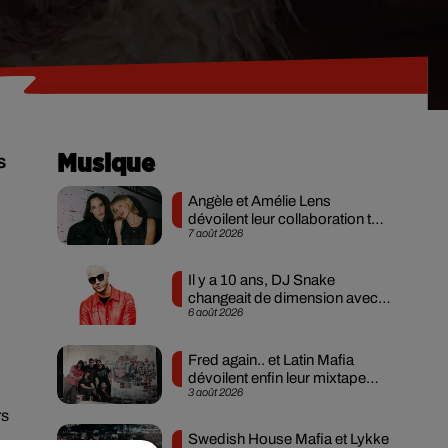
s
Musique
Angèle et Amélie Lens
dévoilent leur collaboration tant
7 août 2026
attendue
Il y a 10 ans, DJ Snake
changeait de dimension avec
6 août 2026
son premier...
Fred again.. et Latin Mafia
dévoilent enfin leur mixtape
3 août 2026
créée en...
rs
Swedish House Mafia et Lykke