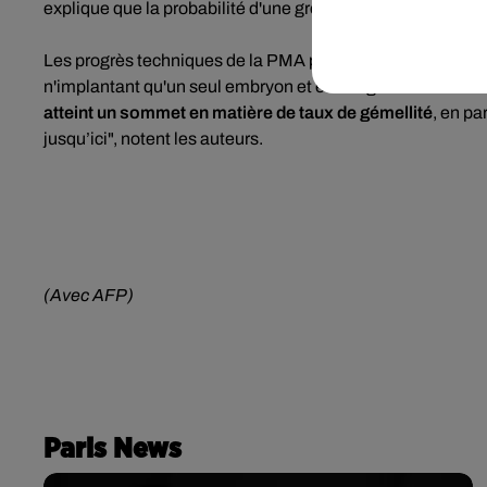
explique que la probabilité d'une grossesse gémellaire a
Les progrès techniques de la PMA permettent depuis plus
n'implantant qu'un seul embryon et en congelant ceux en
atteint un sommet en matière de taux de gémellité
, en pa
jusqu’ici", notent les auteurs.
(Avec AFP)
Paris News