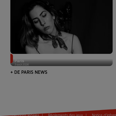
Netflix lance un immense Book Festival gratuit à
Paris
3 août 2026
+ DE PARIS NEWS
Mentions légales
Règlements des jeux
Notice d’info