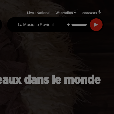
Live :
National
Webradios
Podcasts
La Musique Revient
-
meaux dans le monde