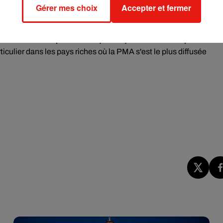
ugmente jusqu'à atteindre un maximum à 37 ans.
Gérer mes choix
Accepter et fermer
ieurs années d'avoir une grossesse avec autant de succès en
 surnombre.
Une précaution qui fait que "nous avons peut-être
rticulier dans les pays riches où la PMA s'est le plus diffusée