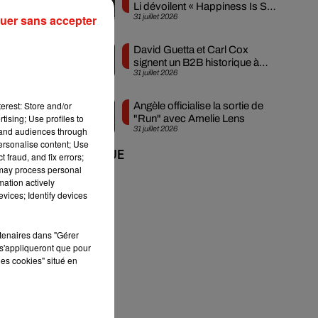
Li dévoilent « Happiness Is So
31 juillet 2026
uer sans accepter
Sad »
David Guetta et Carl Cox
signent un B2B historique à
31 juillet 2026
Ibiza
de
erest: Store and/or
Angèle officialise la sortie de
tising; Use profiles to
"Run" avec Amelie Lens
31 juillet 2026
tand audiences through
personalise content; Use
+ DE MUSIQUE
 fraud, and fix errors;
re
 may process personal
mation actively
vices; Identify devices
rtenaires dans "Gérer
s'appliqueront que pour
les cookies" situé en