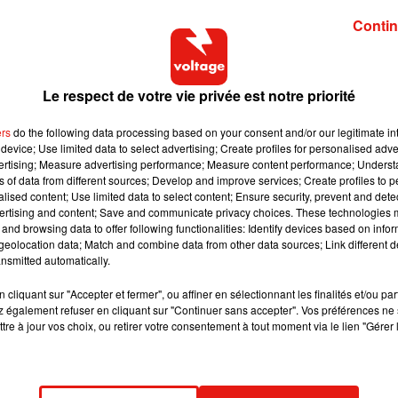
Contin
Le respect de votre vie privée est notre priorité
t due uniquement à la
hausse sans précédent des grossesses 
ules différents), qui varie d'un continent et d'une période à
ers
do the following data processing based on your consent and/or our legitimate int
device; Use limited data to select advertising; Create profiles for personalised adver
vertising; Measure advertising performance; Measure content performance; Unders
ns of data from different sources; Develop and improve services; Create profiles to 
ns les mêmes proportions, avec "un taux constant - de quatre
alised content; Use limited data to select content; Ensure security, prevent and detect
", relève Gilles Pison, professeur au Museum national d'histoi
ertising and content; Save and communicate privacy choices. These technologies
and browsing data to offer following functionalities: Identify devices based on infor
des démographiques (Ined).
eolocation data; Match and combine data from other data sources; Link different de
nsmitted automatically.
?
cliquant sur "Accepter et fermer", ou affiner en sélectionnant les finalités et/ou pa
 également refuser en cliquant sur "Continuer sans accepter". Vos préférences ne 
ncé dans les pays riches dans les années 1970, a contribué à
tre à jour vos choix, ou retirer votre consentement à tout moment via le lien "Gérer 
e les grossesses plus tardives.
ion de l'ovule et l'ovulation, la FSH, augmente avec l'âge et