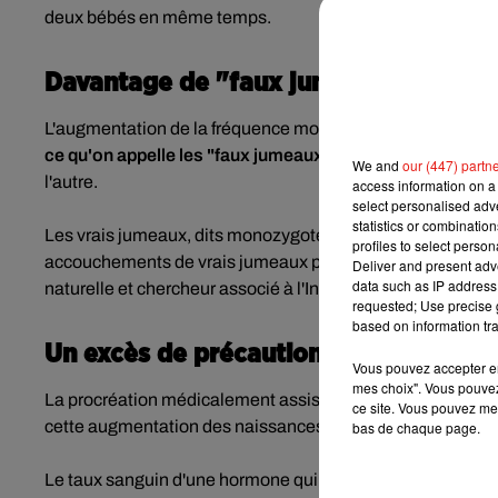
deux bébés en même temps.
Davantage de "faux jumeaux"
L'augmentation de la fréquence mondiale des jumeaux es
ce qu'on appelle les "faux jumeaux"
(provenant de deux ov
We and
our (447) partn
l'autre.
access information on a 
select personalised ad
statistics or combinatio
Les vrais jumeaux, dits monozygotes, naissent partout da
profiles to select person
accouchements de vrais jumeaux pour mille accouchements
Deliver and present adv
data such as IP address 
naturelle et chercheur associé à l'Institut national d'étu
requested; Use precise g
based on information tra
Un excès de précaution lors des PMA 
Vous pouvez accepter en 
mes choix". Vous pouvez
La procréation médicalement assistée (PMA), qui a comme
ce site. Vous pouvez met
cette augmentation des naissances multiples, de même qu
bas de chaque page.
Le taux sanguin d'une hormone qui intervient sur la maturat