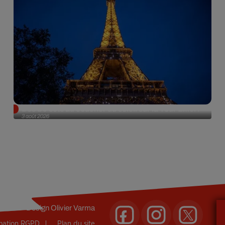
Des DJ sets au coucher du soleil sur la Tour Eiffel !
3 août 2026
Design
Olivier Varma
rmation RGPD
Plan du site