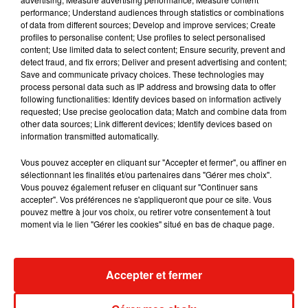
performance; Understand audiences through statistics or combinations
of data from different sources; Develop and improve services; Create
Il y a 10 ans, DJ Snake changeait de
profiles to personalise content; Use profiles to select personalised
dimension avec son premier...
content; Use limited data to select content; Ensure security, prevent and
6 août 2026
detect fraud, and fix errors; Deliver and present advertising and content;
Save and communicate privacy choices. These technologies may
process personal data such as IP address and browsing data to offer
following functionalities: Identify devices based on information actively
requested; Use precise geolocation data; Match and combine data from
other data sources; Link different devices; Identify devices based on
Fred again.. et Latin Mafia dévoilent enfin
information transmitted automatically.
leur mixtape créée en...
3 août 2026
Vous pouvez accepter en cliquant sur "Accepter et fermer", ou affiner en
sélectionnant les finalités et/ou partenaires dans "Gérer mes choix".
Vous pouvez également refuser en cliquant sur "Continuer sans
accepter". Vos préférences ne s'appliqueront que pour ce site. Vous
pouvez mettre à jour vos choix, ou retirer votre consentement à tout
Swedish House Mafia et Lykke Li
moment via le lien "Gérer les cookies" situé en bas de chaque page.
dévoilent « Happiness Is So Sad »
31 juillet 2026
Accepter et fermer