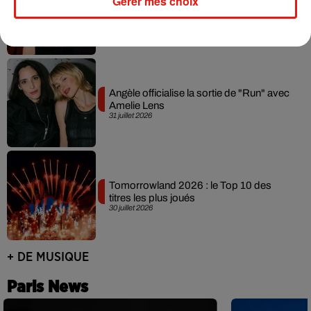
Gérer mes choix
David Guetta et Carl Cox signent un B2B
historique à Ibiza
31 juillet 2026
Angèle officialise la sortie de "Run" avec
Amelie Lens
31 juillet 2026
Tomorrowland 2026 : le Top 10 des
titres les plus joués
30 juillet 2026
+ DE MUSIQUE
Paris News