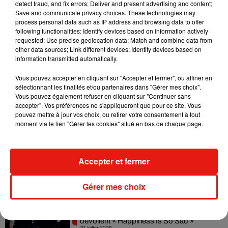
detect fraud, and fix errors; Deliver and present advertising and content;
Angèle et Amélie Lens dévoilent leur
Save and communicate privacy choices. These technologies may
collaboration tant attendue
process personal data such as IP address and browsing data to offer
7 août 2026
following functionalities: Identify devices based on information actively
requested; Use precise geolocation data; Match and combine data from
other data sources; Link different devices; Identify devices based on
information transmitted automatically.
Il y a 10 ans, DJ Snake changeait de
Vous pouvez accepter en cliquant sur "Accepter et fermer", ou affiner en
dimension avec son premier...
sélectionnant les finalités et/ou partenaires dans "Gérer mes choix".
6 août 2026
Vous pouvez également refuser en cliquant sur "Continuer sans
accepter". Vos préférences ne s'appliqueront que pour ce site. Vous
pouvez mettre à jour vos choix, ou retirer votre consentement à tout
moment via le lien "Gérer les cookies" situé en bas de chaque page.
Fred again.. et Latin Mafia dévoilent enfin
leur mixtape créée en...
Accepter et fermer
3 août 2026
Gérer mes choix
Swedish House Mafia et Lykke Li
dévoilent « Happiness Is So Sad »
31 juillet 2026