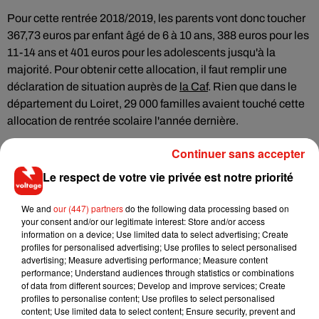
Pour cette rentrée 2018/2019, les parents vont donc toucher
367,73 euros par enfant âgé de 6 à 10 ans, 388 euros pour les
11-14 ans et 401 euros pour les adolescents jusqu'à la
majorité. Pour obtenir cette allocation, il faut remplir une
déclaration de situation auprès de
la Caf
. Rien que dans le
département du Loiret, 29 000 familles avaient touché cette
allocation de rentrée scolaire l'année dernière.
Continuer sans accepter
Le respect de votre vie privée est notre priorité
Musique
We and
our (447) partners
do the following data processing based on
your consent and/or our legitimate interest: Store and/or access
information on a device; Use limited data to select advertising; Create
RÜFÜS DU SOL annonce un nouvel
profiles for personalised advertising; Use profiles to select personalised
album après sa tournée mondiale
advertising; Measure advertising performance; Measure content
7 août 2026
performance; Understand audiences through statistics or combinations
of data from different sources; Develop and improve services; Create
profiles to personalise content; Use profiles to select personalised
content; Use limited data to select content; Ensure security, prevent and