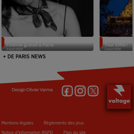
Netflix lance un immense Book
Des DJ sets au
Festival gratuit à Paris
Tour Eiffel !
3 août 2026
3 août 2026
+ DE PARIS NEWS
Design
Olivier Varma
Mentions légales
Règlements des jeux
Notice d’information RGPD
Plan du site