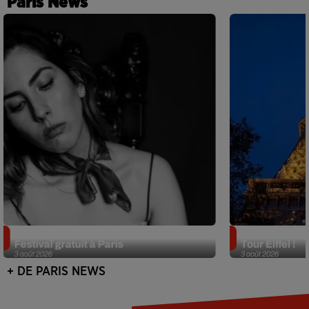
Paris News
Netflix lance un immense Book
Des DJ sets au
Festival gratuit à Paris
Tour Eiffel !
3 août 2026
3 août 2026
+ DE PARIS NEWS