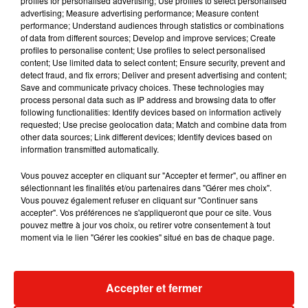
profiles for personalised advertising; Use profiles to select personalised
Musique
advertising; Measure advertising performance; Measure content
performance; Understand audiences through statistics or combinations
of data from different sources; Develop and improve services; Create
profiles to personalise content; Use profiles to select personalised
RÜFÜS DU SOL annonce un nouvel
content; Use limited data to select content; Ensure security, prevent and
album après sa tournée mondiale
detect fraud, and fix errors; Deliver and present advertising and content;
7 août 2026
Save and communicate privacy choices. These technologies may
process personal data such as IP address and browsing data to offer
following functionalities: Identify devices based on information actively
requested; Use precise geolocation data; Match and combine data from
other data sources; Link different devices; Identify devices based on
information transmitted automatically.
Angèle et Amélie Lens dévoilent leur
collaboration tant attendue
7 août 2026
Vous pouvez accepter en cliquant sur "Accepter et fermer", ou affiner en
sélectionnant les finalités et/ou partenaires dans "Gérer mes choix".
Vous pouvez également refuser en cliquant sur "Continuer sans
accepter". Vos préférences ne s'appliqueront que pour ce site. Vous
pouvez mettre à jour vos choix, ou retirer votre consentement à tout
moment via le lien "Gérer les cookies" situé en bas de chaque page.
Il y a 10 ans, DJ Snake changeait de
dimension avec son premier...
6 août 2026
Accepter et fermer