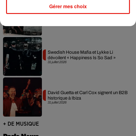
Gérer mes choix
Fred again.. et Latin Mafia dévoilent enfin
leur mixtape créée en...
3 août 2026
Swedish House Mafia et Lykke Li
dévoilent « Happiness Is So Sad »
31 juillet 2026
David Guetta et Carl Cox signent un B2B
historique à Ibiza
31 juillet 2026
+ DE MUSIQUE