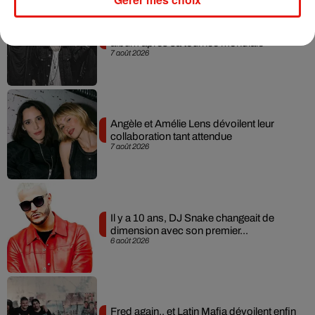
RÜFÜS DU SOL annonce un nouvel
album après sa tournée mondiale
7 août 2026
Angèle et Amélie Lens dévoilent leur
collaboration tant attendue
7 août 2026
Il y a 10 ans, DJ Snake changeait de
dimension avec son premier...
6 août 2026
Fred again.. et Latin Mafia dévoilent enfin