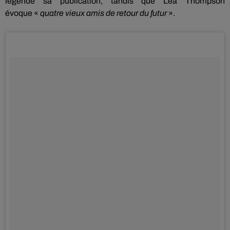
légende sa publication, tandis que Lea Thompson
évoque
«
quatre vieux amis de retour du futur
».