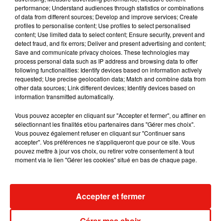
performance; Understand audiences through statistics or combinations
of data from different sources; Develop and improve services; Create
profiles to personalise content; Use profiles to select personalised
content; Use limited data to select content; Ensure security, prevent and
detect fraud, and fix errors; Deliver and present advertising and content;
Save and communicate privacy choices. These technologies may
process personal data such as IP address and browsing data to offer
following functionalities: Identify devices based on information actively
requested; Use precise geolocation data; Match and combine data from
other data sources; Link different devices; Identify devices based on
information transmitted automatically.
Four old friends get back from the future. @fanexpoboston
Vous pouvez accepter en cliquant sur "Accepter et fermer", ou affiner en
#bttf @realmikejfox #chrislloyd @tomwilsonusa
sélectionnant les finalités et/ou partenaires dans "Gérer mes choix".
#howardtheduck #xanderiseverywhere @shannon.bzb
Vous pouvez également refuser en cliquant sur "Continuer sans
accepter". Vos préférences ne s'appliqueront que pour ce site. Vous
Une publication partagée par
Lea Thompson
(@lea_thompson) le
1
pouvez mettre à jour vos choix, ou retirer votre consentement à tout
moment via le lien "Gérer les cookies" situé en bas de chaque page.
Accepter et fermer
Musique
Gérer mes choix