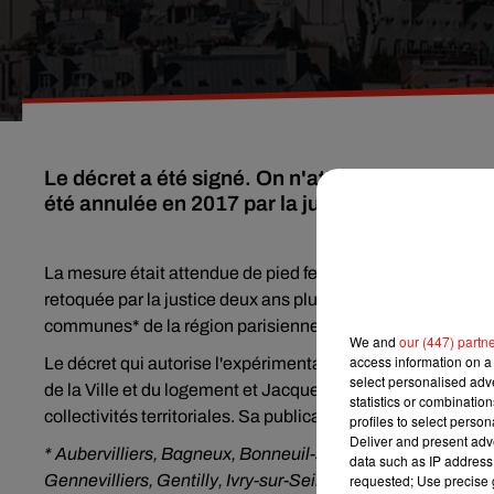
Le décret a été signé. On n'attend plus que sa 
été annulée en 2017 par la justice.
La mesure était attendue de pied ferme par la mairie de Pa
retoquée par la justice deux ans plus tard, l’encadrement 
communes* de la région parisienne.
We and
our (447) partn
access information on a 
Le décret qui autorise l'expérimentation de l'encadrement
select personalised ad
de la Ville et du logement et Jacqueline Gourault, la minist
statistics or combinatio
collectivités territoriales. Sa publication au Journal Offic
profiles to select person
Deliver and present adv
* Aubervilliers, Bagneux, Bonneuil-sur-Marne, Champigny
data such as IP address 
Gennevilliers, Gentilly, Ivry-sur-Seine, La Courneuve, La 
requested; Use precise g