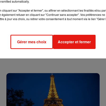
nsmitted automatically.
y-en-France, Valenton, Villeneuve-Saint-Georges, Villetaneuse et
cliquant sur "Accepter et fermer", ou affiner en sélectionnant les finalités et/ou pa
 également refuser en cliquant sur "Continuer sans accepter". Vos préférences ne 
tre à jour vos choix, ou retirer votre consentement à tout moment via le lien "Gérer 
Gérer mes choix
Accepter et fermer