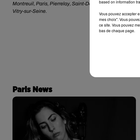
based on information tra
Montreuil, Paris, Pierrelay, Saint-Denis, Stains, Trembla
Vitry-sur-Seine.
Vous pouvez accepter en 
mes choix". Vous pouvez
ce site. Vous pouvez met
bas de chaque page.
Paris News