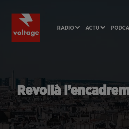
RADIO
ACTU
PODCA
Revoilà l’encadreme