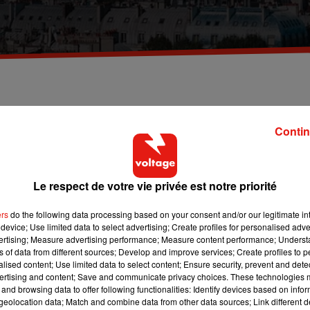
publication au Journal Officiel. Une mesure qui avai
Contin
ris. Mise en place une première fois en 2015 dans la capitale, pu
Le respect de votre vie privée est notre priorité
des loyers devrait à nouveau être appliqué dans
Paris
et 25 autre
ers
do the following data processing based on your consent and/or our legitimate int
device; Use limited data to select advertising; Create profiles for personalised adver
 des loyers a été signé par Julien Denormandie, le ministre char
vertising; Measure advertising performance; Measure content performance; Unders
re de la Cohésion des territoires et des relations avec les
ns of data from different sources; Develop and improve services; Create profiles to 
iel devrait intervenir incessamment sous peu.
alised content; Use limited data to select content; Ensure security, prevent and detect
ertising and content; Save and communicate privacy choices. These technologies
-sur-Marne, Chevilly-Larue, Choisy-le-Roi, Fontenay-sous-Bois
and browsing data to offer following functionalities: Identify devices based on infor
Verrière, Magnanville, Malakoff, Morsang-sur-Orge, Mitry-Mory,
eolocation data; Match and combine data from other data sources; Link different de