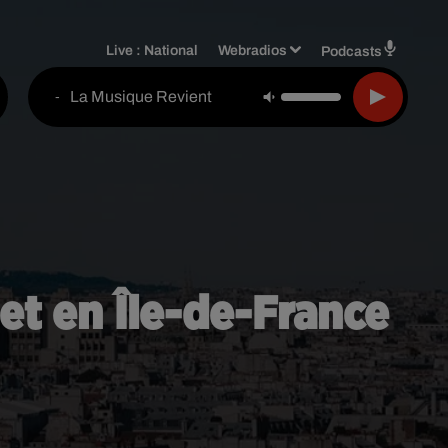
Live :
National
Webradios
Podcasts
La Musique Revient
-
 et en Île-de-France