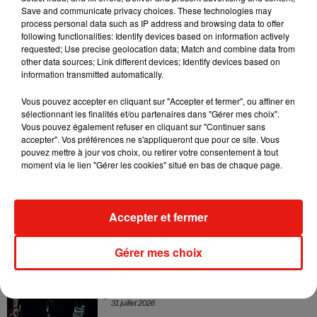
collaboration tant attendue
Save and communicate privacy choices. These technologies may
7 août 2026
process personal data such as IP address and browsing data to offer
following functionalities: Identify devices based on information actively
requested; Use precise geolocation data; Match and combine data from
other data sources; Link different devices; Identify devices based on
information transmitted automatically.
Il y a 10 ans, DJ Snake changeait de
Vous pouvez accepter en cliquant sur "Accepter et fermer", ou affiner en
dimension avec son premier...
sélectionnant les finalités et/ou partenaires dans "Gérer mes choix".
6 août 2026
Vous pouvez également refuser en cliquant sur "Continuer sans
accepter". Vos préférences ne s'appliqueront que pour ce site. Vous
pouvez mettre à jour vos choix, ou retirer votre consentement à tout
moment via le lien "Gérer les cookies" situé en bas de chaque page.
Fred again.. et Latin Mafia dévoilent enfin
leur mixtape créée en...
3 août 2026
Accepter et fermer
Gérer mes choix
Swedish House Mafia et Lykke Li
dévoilent « Happiness Is So Sad »
31 juillet 2026