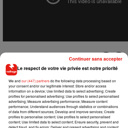
Continuer sans accepter
Le respect de votre vie privée est notre priorité
Musique
We and
our (447) partners
do the following data processing based on
your consent and/or our legitimate interest: Store and/or access
RÜFÜS DU SOL annonce un nouvel
information on a device; Use limited data to select advertising; Create
album après sa tournée mondiale
profiles for personalised advertising; Use profiles to select personalised
7 août 2026
advertising; Measure advertising performance; Measure content
performance; Understand audiences through statistics or combinations
of data from different sources; Develop and improve services; Create
profiles to personalise content; Use profiles to select personalised
content; Use limited data to select content; Ensure security, prevent and
Angèle et Amélie Lens dévoilent leur
detect fraud, and fix errors; Deliver and present advertising and content;