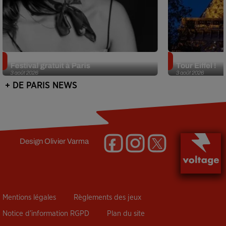
Netflix lance un immense Book
Des DJ sets au
Festival gratuit à Paris
Tour Eiffel !
3 août 2026
3 août 2026
+ DE PARIS NEWS
Design
Olivier Varma
Mentions légales
Règlements des jeux
Notice d’information RGPD
Plan du site