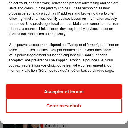
detect fraud, and fix errors; Deliver and present advertising and content;
Fred again.. et Latin Mafia dévoilent enfin
Save and communicate privacy choices. These technologies may
leur mixtape créée en...
process personal data such as IP address and browsing data to offer
3 août 2026
following functionalities: Identify devices based on information actively
requested; Use precise geolocation data; Match and combine data from
other data sources; Link different devices; Identify devices based on
information transmitted automatically.
Swedish House Mafia et Lykke Li
Vous pouvez accepter en cliquant sur "Accepter et fermer", ou affiner en
dévoilent « Happiness Is So Sad »
sélectionnant les finalités et/ou partenaires dans "Gérer mes choix".
31 juillet 2026
Vous pouvez également refuser en cliquant sur "Continuer sans
accepter". Vos préférences ne s'appliqueront que pour ce site. Vous
pouvez mettre à jour vos choix, ou retirer votre consentement à tout
moment via le lien "Gérer les cookies" situé en bas de chaque page.
David Guetta et Carl Cox signent un B2B
historique à Ibiza
Accepter et fermer
31 juillet 2026
Gérer mes choix
Angèle officialise la sortie de "Run" avec
Amelie Lens