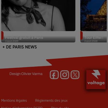
Netflix lance un immense Book
Des DJ sets au
Festival gratuit à Paris
Tour Eiffel !
3 août 2026
3 août 2026
+ DE PARIS NEWS
Design
Olivier Varma
Mentions légales
Règlements des jeux