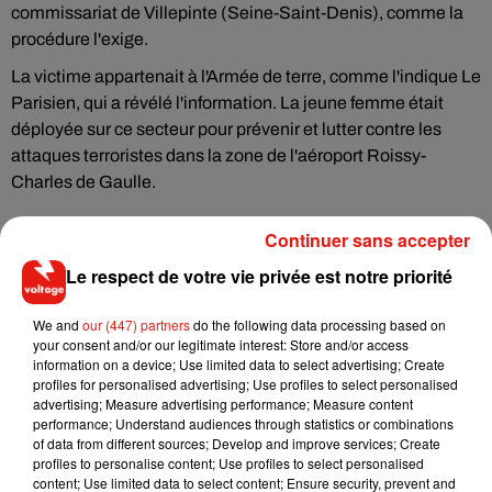
commissariat de Villepinte (Seine-Saint-Denis), comme la
procédure l'exige.
La victime appartenait à l'Armée de terre, comme l'indique Le
Parisien, qui a révélé l'information. La jeune femme était
déployée sur ce secteur pour prévenir et lutter contre les
attaques terroristes dans la zone de l'aéroport Roissy-
Charles de Gaulle.
Continuer sans accepter
Le respect de votre vie privée est notre priorité
Musique
We and
our (447) partners
do the following data processing based on
your consent and/or our legitimate interest: Store and/or access
information on a device; Use limited data to select advertising; Create
Il y a 10 ans, DJ Snake changeait de
profiles for personalised advertising; Use profiles to select personalised
dimension avec son premier...
advertising; Measure advertising performance; Measure content
6 août 2026
performance; Understand audiences through statistics or combinations
of data from different sources; Develop and improve services; Create
profiles to personalise content; Use profiles to select personalised
content; Use limited data to select content; Ensure security, prevent and