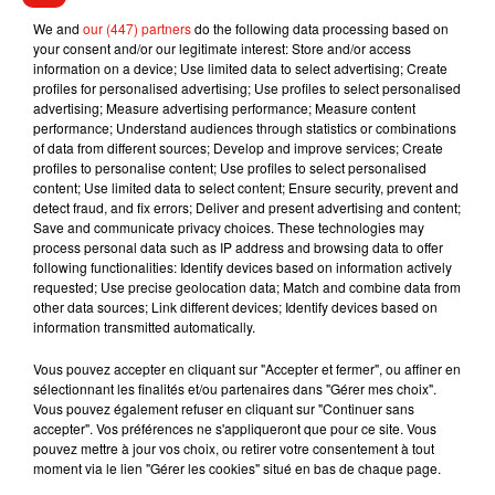
manège. Ils assurent que le père de famille n’aurait pas
assez appuyé pour serrer le harnais au niveau du
We and
our (447) partners
do the following data processing based on
your consent and/or our legitimate interest: Store and/or access
thorax. Après cet incident qui a causé plus de peur que de
information on a device; Use limited data to select advertising; Create
mal, les
forains
assurent qu’ils vont redoubler de vigilance.
profiles for personalised advertising; Use profiles to select personalised
advertising; Measure advertising performance; Measure content
performance; Understand audiences through statistics or combinations
of data from different sources; Develop and improve services; Create
profiles to personalise content; Use profiles to select personalised
content; Use limited data to select content; Ensure security, prevent and
Musique
detect fraud, and fix errors; Deliver and present advertising and content;
Save and communicate privacy choices. These technologies may
process personal data such as IP address and browsing data to offer
following functionalities: Identify devices based on information actively
RÜFÜS DU SOL annonce un nouvel
requested; Use precise geolocation data; Match and combine data from
album après sa tournée mondiale
other data sources; Link different devices; Identify devices based on
7 août 2026
information transmitted automatically.
Vous pouvez accepter en cliquant sur "Accepter et fermer", ou affiner en
sélectionnant les finalités et/ou partenaires dans "Gérer mes choix".
Vous pouvez également refuser en cliquant sur "Continuer sans
Angèle et Amélie Lens dévoilent leur
accepter". Vos préférences ne s'appliqueront que pour ce site. Vous
collaboration tant attendue
pouvez mettre à jour vos choix, ou retirer votre consentement à tout
7 août 2026
moment via le lien "Gérer les cookies" situé en bas de chaque page.