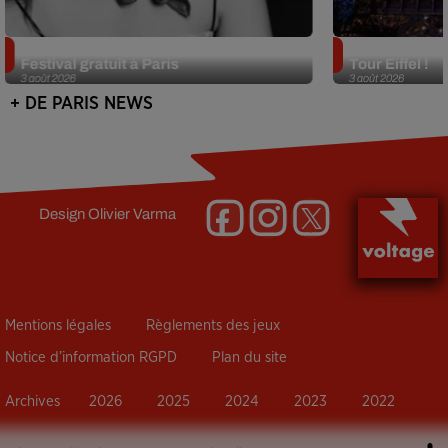
Netflix lance un immense Book
Des DJ sets au
Festival gratuit à Paris
Tour Eiffel !
3 août 2026
3 août 2026
+ DE PARIS NEWS
Design
Olivier Varma
Mentions légales
Règlements des jeux
Notice d’information RGPD
Plan du site
Archives
2026
2025
2024
2023
2022