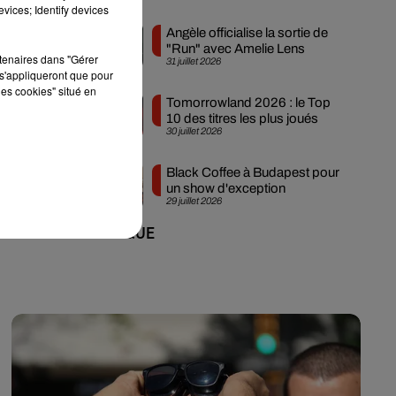
vices; Identify devices
Angèle officialise la sortie de
"Run" avec Amelie Lens
rtenaires dans "Gérer
31 juillet 2026
s'appliqueront que pour
ie
les cookies" situé en
Tomorrowland 2026 : le Top
10 des titres les plus joués
30 juillet 2026
Black Coffee à Budapest pour
un show d'exception
29 juillet 2026
+ DE MUSIQUE