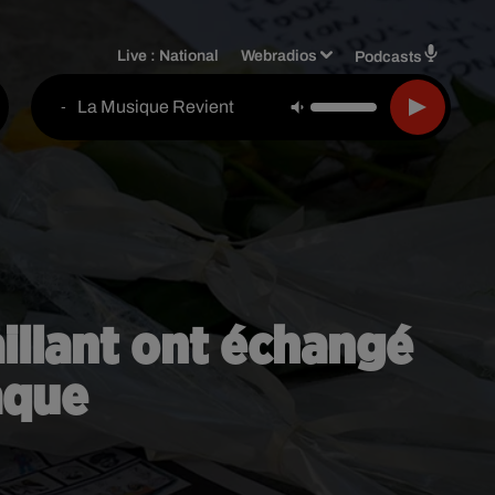
Live :
National
Webradios
Podcasts
La Musique Revient
-
aillant ont échangé
aque