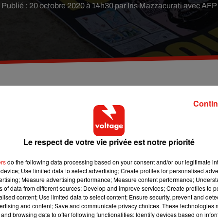
Publié : 20 octobre 2020 à 14h30 par Iris Mazzacurati avec AFP
tion sur les réseaux sociaux contre le professeur
Contin
r téléphone avec l'assaillant dans les jours qui on
obre, de source proche du dossier.
Le respect de votre vie privée est notre priorité
jouté cette source proche, confirmant une information de
BFMT
ers
do the following data processing based on your consent and/or our legitimate int
device; Use limited data to select advertising; Create profiles for personalised adver
vertising; Measure advertising performance; Measure content performance; Unders
léphone sur Facebook dans un message accompagnant une vidéo
ns of data from different sources; Develop and improve services; Create profiles to 
sation contre Samuel Paty après un cours sur les caricatures de
alised content; Use limited data to select content; Ensure security, prevent and detect
ertising and content; Save and communicate privacy choices. These technologies
and browsing data to offer following functionalities: Identify devices based on infor