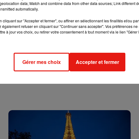
eolocation data; Match and combine data from other data sources; Link different de
classe à laquelle Samuel Paty a dispensé un cours sur la liberté
nsmitted automatically.
là, selon une source proche du dossier.
cliquant sur "Accepter et fermer", ou affiner en sélectionnant les finalités et/ou pa
 également refuser en cliquant sur "Continuer sans accepter". Vos préférences ne 
éo prenant pour cible l'enseignant, où on l'apercevait en compagn
tre à jour vos choix, ou retirer votre consentement à tout moment via le lien "Gérer 
es étaient en garde à vue mardi après-midi dans cette enquête
ns.
Gérer mes choix
Accepter et fermer