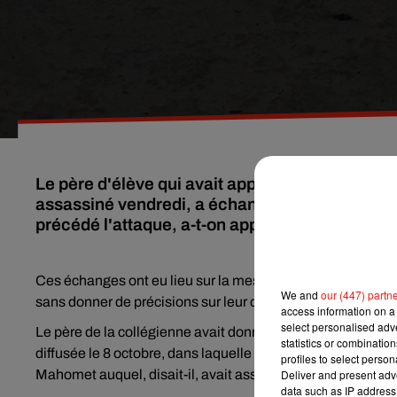
Le père d'élève qui avait appelé à une mobilisa
assassiné vendredi, a échangé des messages pa
précédé l'attaque, a-t-on appris, mardi 20 oct
Ces échanges ont eu lieu sur la messagerie WhatsApp, a a
We and
our (447) partn
sans donner de précisions sur leur contenu.
access information on a 
select personalised ad
Le père de la collégienne avait donné son numéro de té
statistics or combinatio
diffusée le 8 octobre, dans laquelle il appelait à la mobili
profiles to select person
Mahomet auquel, disait-il, avait assisté sa fille.
Deliver and present adv
data such as IP address 