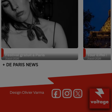
Netflix lance un immense Book
Des DJ sets au
Festival gratuit à Paris
Tour Eiffel !
3 août 2026
3 août 2026
+ DE PARIS NEWS
Design
Olivier Varma