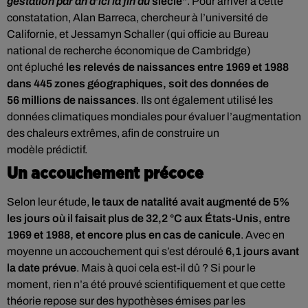
gestation par an d’ici la fin du
siècle"
.
Pour arriver à cette
constatation, Alan Barreca, chercheur à l’université de
Californie, et Jessamyn Schaller (qui officie au Bureau
national de recherche économique de Cambridge)
ont épluché
les relevés de naissances entre 1969 et 1988
dans 445 zones géographiques, soit des données de
56 millions de naissances
. Ils ont également utilisé les
données climatiques mondiales pour évaluer l’augmentation
des chaleurs extrêmes, afin de construire un
modèle prédictif.
Un accouchement précoce
Selon leur étude,
le taux de natalité avait augmenté de 5%
les jours où il faisait plus de 32,2 °C aux États-Unis, entre
1969 et 1988, et encore plus en cas de canicule
. Avec en
moyenne un accouchement qui s’est déroulé
6,1 jours avant
la date prévue
. Mais à quoi cela est-il dû ? Si pour le
moment, rien n’a été prouvé scientifiquement et que cette
théorie repose sur
des hypothèses émises par les