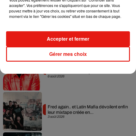
accepter". Vos préférences ne s'appliqueront que pour ce site. Vous
pouvez mettre à jour vos choix, ou retirer votre consentement à tout
moment via le lien "Gérer les cookies" situé en bas de chaque page.
Angèle et Amélie Lens dévoilent leur
collaboration tant attendue
7 août 2026
Accepter et fermer
Gérer mes choix
Il y a 10 ans, DJ Snake changeait de
dimension avec son premier...
6 août 2026
Fred again.. et Latin Mafia dévoilent enfin
leur mixtape créée en...
3 août 2026