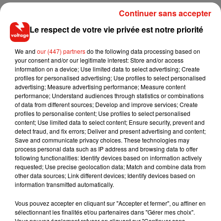
spécialistes, ces derniers pensent néanmoins que
les fortes
Continuer sans accepter
chaleurs pourraient générer un stress chez la femme
Le respect de votre vie privée est notre priorité
enceinte ou bien une augmentation de l’ocytocine
(
l’hormone du début du travail, nldr)
qui déclencheraient des
We and
our (447) partners
do the following data processing based on
contractions. "
À en croire les résultats de l'étude, la chaleur
your consent and/or our legitimate interest: Store and/or access
provoque des naissances avant terme, souvent de quelques
information on a device; Use limited data to select advertising; Create
jours seulement, mais parfois jusqu’à près de
profiles for personalised advertising; Use profiles to select personalised
advertising; Measure advertising performance; Measure content
deux semaines",
explique
Anthropocene Magazine.
De quoi
performance; Understand audiences through statistics or combinations
alerter la population sur l'importance de chouchouter la
of data from different sources; Develop and improve services; Create
planète.
profiles to personalise content; Use profiles to select personalised
content; Use limited data to select content; Ensure security, prevent and
detect fraud, and fix errors; Deliver and present advertising and content;
Save and communicate privacy choices. These technologies may
process personal data such as IP address and browsing data to offer
following functionalities: Identify devices based on information actively
Musique
requested; Use precise geolocation data; Match and combine data from
other data sources; Link different devices; Identify devices based on
information transmitted automatically.
RÜFÜS DU SOL annonce un nouvel
Vous pouvez accepter en cliquant sur "Accepter et fermer", ou affiner en
album après sa tournée mondiale
sélectionnant les finalités et/ou partenaires dans "Gérer mes choix".
7 août 2026
Vous pouvez également refuser en cliquant sur "Continuer sans