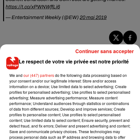
https://t.co/xPWNWffLj6
— Entertainment Weekly (@EW)
20 mai 2019
Musique
Continuer sans accepter
Le respect de votre vie privée est notre priorité
RÜFÜS DU SOL annonce un nouvel
We and
our (447) partners
do the following data processing based on
album après sa tournée mondiale
your consent and/or our legitimate interest: Store and/or access
7 août 2026
information on a device; Use limited data to select advertising; Create
profiles for personalised advertising; Use profiles to select personalised
advertising; Measure advertising performance; Measure content
performance; Understand audiences through statistics or combinations
of data from different sources; Develop and improve services; Create
Angèle et Amélie Lens dévoilent leur
profiles to personalise content; Use profiles to select personalised
collaboration tant attendue
content; Use limited data to select content; Ensure security, prevent and
7 août 2026
detect fraud, and fix errors; Deliver and present advertising and content;
Save and communicate privacy choices. These technologies may
process personal data such as IP address and browsing data to offer