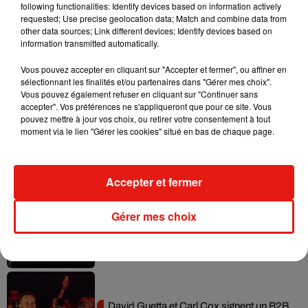
following functionalities: Identify devices based on information actively
requested; Use precise geolocation data; Match and combine data from
other data sources; Link different devices; Identify devices based on
Il y a 10 ans, DJ Snake changeait de
information transmitted automatically.
dimension avec son premier...
6 août 2026
Vous pouvez accepter en cliquant sur "Accepter et fermer", ou affiner en
sélectionnant les finalités et/ou partenaires dans "Gérer mes choix".
Vous pouvez également refuser en cliquant sur "Continuer sans
accepter". Vos préférences ne s'appliqueront que pour ce site. Vous
pouvez mettre à jour vos choix, ou retirer votre consentement à tout
Fred again.. et Latin Mafia dévoilent enfin
moment via le lien "Gérer les cookies" situé en bas de chaque page.
leur mixtape créée en...
3 août 2026
Accepter et fermer
Gérer mes choix
Swedish House Mafia et Lykke Li
dévoilent « Happiness Is So Sad »
31 juillet 2026
David Guetta et Carl Cox signent un B2B