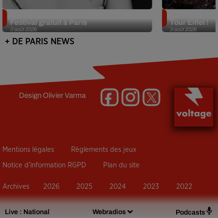
Netflix lance un immense Book
Des DJ sets au
Festival gratuit à Paris
Tour Eiffel !
3 août 2026
3 août 2026
+ DE PARIS NEWS
Design
Olivier Varma
Mentions légales
Règlements des jeux
Notice d’information RGPD
Plan du site
Archives
2026
2025
2024
2023
2022
Live :
National
Webradios
Podcasts