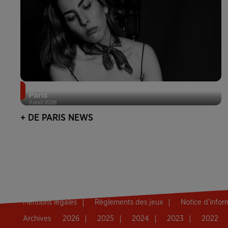
Netflix lance un immense Book Festival gratuit à
Paris
3 août 2026
+ DE PARIS NEWS
Mentions légales
Règlements des jeux
Notice d’info
Archives
2026
2025
2024
2023
2022