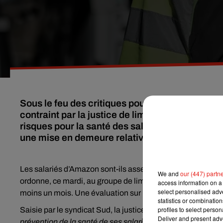
Sous le feu des critiques pour sa gestion de la
contraint par la justice de limiter son activité
risques pour la santé des salariés. La semaine 
une mise en demeure relative à cette question d
Les salariés d’Amazon sont-ils assez protégés face au coron
We and
our (447) partn
ordonne, ce mardi, au groupe de limiter son activité aux p
access information on a 
select personalised ad
moins un mois. Une évaluation sur les risques sanitaires 
statistics or combinatio
profiles to select person
Saisie par le syndicat Sud, la justice estime que la société
Deliver and present adv
prévention de la santé de ses salariés »
. Chaque jour de r