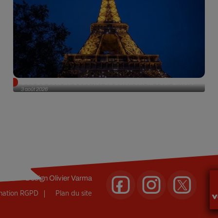
Des DJ sets au coucher du soleil sur la Tour Eiffel !
3 août 2026
Design
Olivier Varma
rmation RGPD
Plan du site