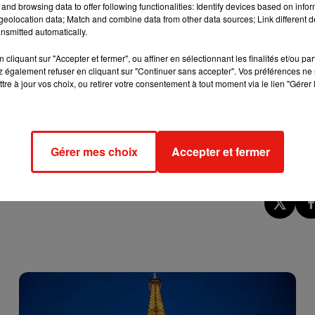
and browsing data to offer following functionalities: Identify devices based on infor
eolocation data; Match and combine data from other data sources; Link different de
nsmitted automatically.
vail
cliquant sur "Accepter et fermer", ou affiner en sélectionnant les finalités et/ou pa
on sur Amazon devrait maigrir dans les prochaines heures. Seuls 
 également refuser en cliquant sur "Continuer sans accepter". Vos préférences ne 
isés à la vente en France.
tre à jour vos choix, ou retirer votre consentement à tout moment via le lien "Gérer 
es syndicats. Estimant que la sécurité sanitaire n’était pas
 d’autres à une fermeture partielle de l’activité. Dans la foulée,
ont ceux de Brétigny-sur-Orge et Saran. En fin de semaine derniè
Gérer mes choix
Accepter et fermer
’était mis en conformité.