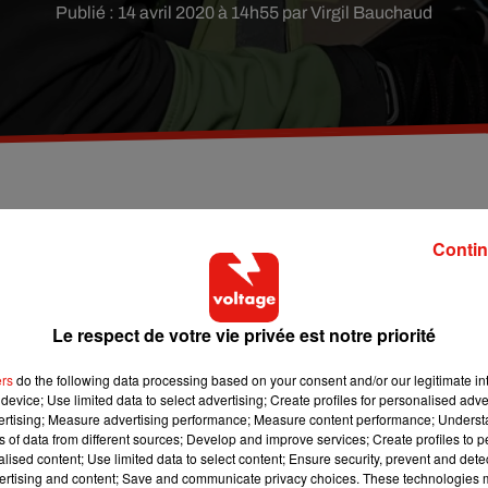
Publié : 14 avril 2020 à 14h55 par Virgil Bauchaud
 crise sanitaire dans ses entrepôts, Amazon est
Contin
. Le tribunal de Nanterre demande aussi d'évaluer les
dernière, l'inspection du travail avait déjà adressé
e la sécurité sanitaire
Le respect de votre vie privée est notre priorité
avirus ? Pas assez, selon le tribunal judiciaire de Nanterre, qui
ers
do the following data processing based on your consent and/or our legitimate int
roduits essentiels
« dans les 24 heures »
et pour une durée d’au
device; Use limited data to select advertising; Create profiles for personalised adver
vertising; Measure advertising performance; Measure content performance; Unders
dans les entrepôts du groupe a aussi été ordonnée.
ns of data from different sources; Develop and improve services; Create profiles to 
alised content; Use limited data to select content; Ensure security, prevent and detect
 a
« de façon évidente méconnu son obligation de sécurité et de
ertising and content; Save and communicate privacy choices. These technologies
etard dans l’application des mesures sera assorti d’une amende