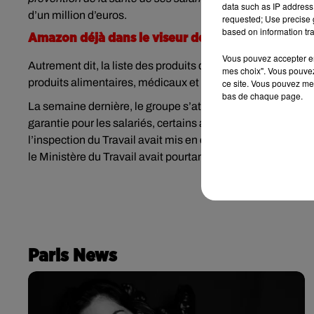
data such as IP address 
d’un million d’euros.
requested; Use precise g
based on information tra
Amazon déjà dans le viseur de l’inspection du tra
Vous pouvez accepter en 
Autrement dit, la liste des produits disponibles en livrais
mes choix". Vous pouvez
produits alimentaires, médicaux et d’hygiène restent autor
ce site. Vous pouvez met
bas de chaque page.
La semaine dernière, le groupe s’attirait déjà les foudres d
garantie pour les salariés, certains appelaient à la grève et
l’inspection du Travail avait mis en demeure trois sites, d
le Ministère du Travail avait pourtant annoncé qu’Amazon s
Paris News