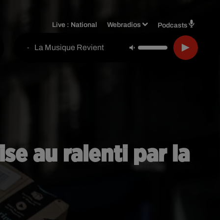
Live :
National
Webradios
Podcasts
La Musique Revient
-
se au ralenti par la